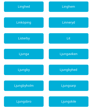
Linghed
Linghem
Linköping
Linneryd
Listerby
Lit
Ljunga
Ljungaviken
Ljungby
Ljungbyhed
Ljungbyholm
Ljungsarp
Ljungsbro
Ljungskile