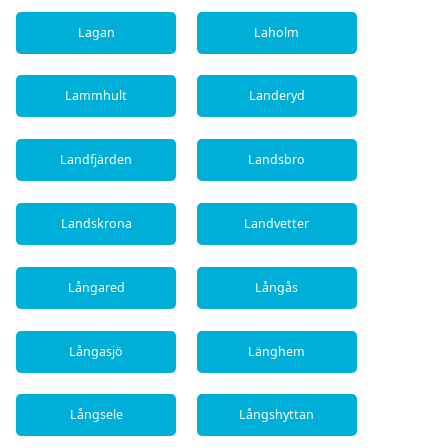
Lagan
Laholm
Lammhult
Landeryd
Landfjärden
Landsbro
Landskrona
Landvetter
Långared
Långås
Långasjö
Länghem
Långsele
Långshyttan