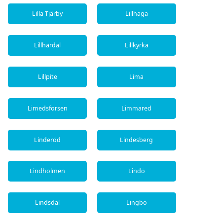
Lilla Tjärby
Lillhaga
Lillhärdal
Lillkyrka
Lillpite
Lima
Limedsforsen
Limmared
Linderöd
Lindesberg
Lindholmen
Lindö
Lindsdal
Lingbo