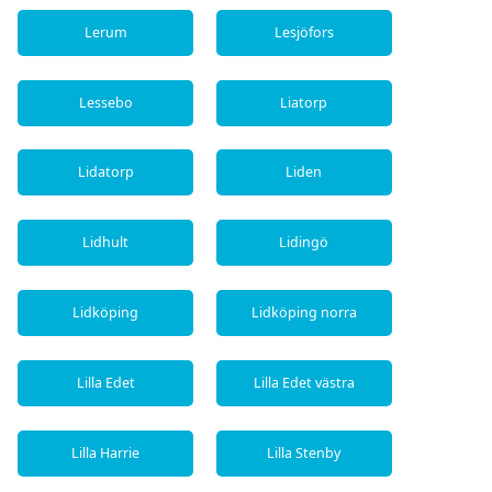
Lerum
Lesjöfors
Lessebo
Liatorp
Lidatorp
Liden
Lidhult
Lidingö
Lidköping
Lidköping norra
Lilla Edet
Lilla Edet västra
Lilla Harrie
Lilla Stenby