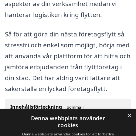
aspekter av din verksamhet medan vi
hanterar logistiken kring flytten.
Så för att göra din nästa företagsflytt så
stressfri och enkel som möjligt, börja med
att använda vår plattform för att hitta och
jämföra erbjudanden från flyttföretag i
din stad. Det har aldrig varit lättare att
säkerställa en lyckad företagsflytt.
Innehållsförteckning
gömma
×
1
Översikt över svenska städer som börjar med L
Denna webbplats använder
2
Sök efter en skicklig företagsflytt i andra städer i
cookies
Sverige
Denna webbplats använder cookies för att förbättra