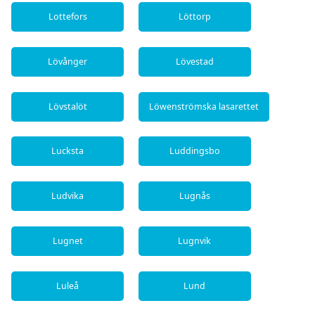
Lottefors
Löttorp
Lövånger
Lövestad
Lövstalöt
Löwenströmska lasarettet
Lucksta
Luddingsbo
Ludvika
Lugnås
Lugnet
Lugnvik
Luleå
Lund