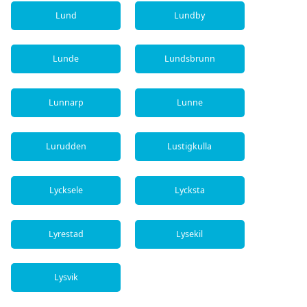
Lund
Lundby
Lunde
Lundsbrunn
Lunnarp
Lunne
Lurudden
Lustigkulla
Lycksele
Lycksta
Lyrestad
Lysekil
Lysvik