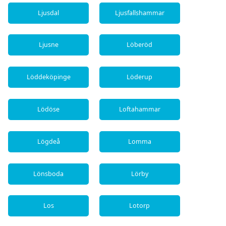
Ljusdal
Ljusfallshammar
Ljusne
Löberöd
Löddeköpinge
Löderup
Lödöse
Loftahammar
Lögdeå
Lomma
Lönsboda
Lörby
Los
Lotorp