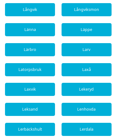
Långvik
Långviksmon
Länna
Läppe
Lärbro
Larv
Latorpsbruk
Laxå
Laxvik
Lekeryd
Leksand
Lenhovda
Lerbäckshult
Lerdala