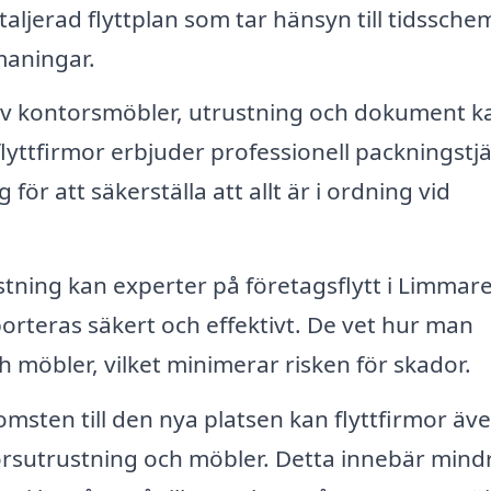
etaljerad flyttplan som tar hänsyn till tidssche
maningar.
v kontorsmöbler, utrustning och dokument k
lyttfirmor erbjuder professionell packningstjä
ör att säkerställa att allt är i ordning vid
tning kan experter på företagsflytt i Limmar
orteras säkert och effektivt. De vet hur man
h möbler, vilket minimerar risken för skador.
msten till den nya platsen kan flyttfirmor äv
torsutrustning och möbler. Detta innebär mind