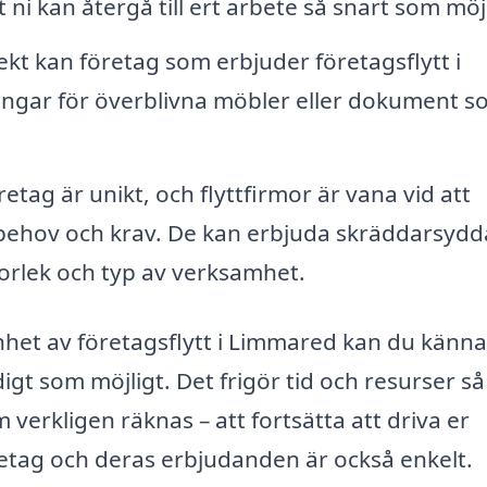
 ni kan återgå till ert arbete så snart som möjl
rekt kan företag som erbjuder företagsflytt i
ngar för överblivna möbler eller dokument s
retag är unikt, och flyttfirmor är vana vid att
a behov och krav. De kan erbjuda skräddarsydd
torlek och typ av verksamhet.
nhet av företagsflytt i Limmared kan du känna
igt som möjligt. Det frigör tid och resurser så
verkligen räknas – att fortsätta att driva er
retag och deras erbjudanden är också enkelt.