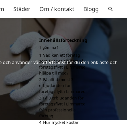
m
Städer
Om / kontakt
Blogg
Innehållsförteckning
gömma
1
Vad kan ett företag
som är specialiserat på
 och använder vår offerttjänst får du den enklaste och
företagsflytt i Limmared
hjälpa till med?
2
Få alltid minst 3
erbjudanden för
företagsflytt i Limmared
3
Få 3 erbjudanden för
företagsflytt i Limmared
från professionella
företag
4
Hur mycket kostar