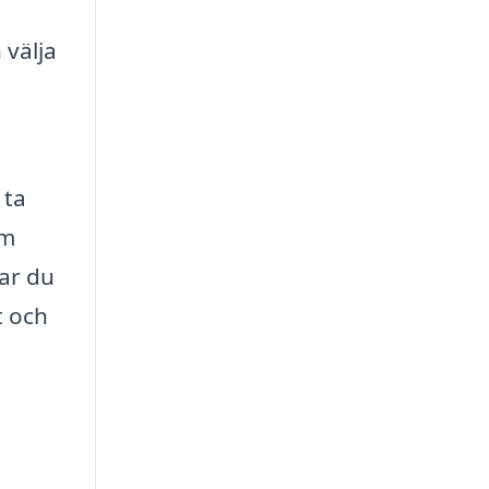
 välja
 ta
om
rar du
t och