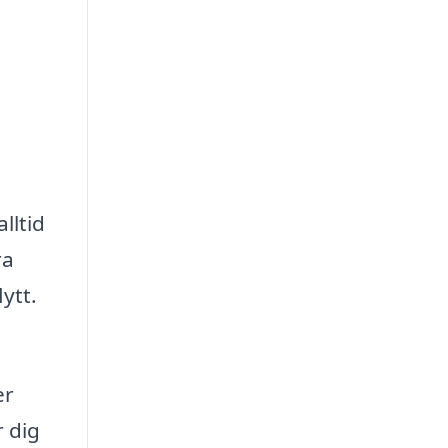
lltid
ra
ytt.
er
r dig