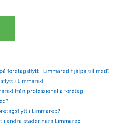
på företagsflytt i Limmared hjälpa till med?
gsflytt i Limmared
mared från professionella företag
red?
öretagsflytt i Limmared?
ytt i andra städer nära Limmared