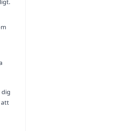
igt.
om
a
 dig
 att