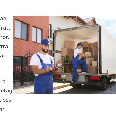
kan
rätt
ror.
ytta
att
öra
retag
t oss
ar