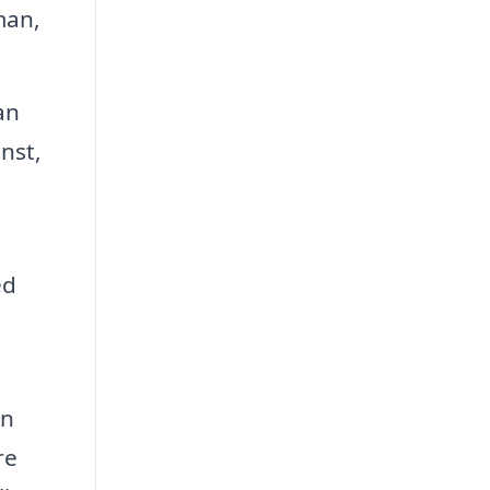
man,
an
nst,
ed
en
re