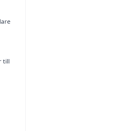
lare
till