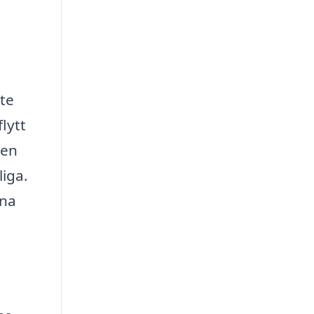
te
lytt
den
liga.
ina