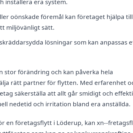
h installera era system.
ler oönskade föremål kan företaget hjälpa til
t miljövänligt sätt.
skräddarsydda lösningar som kan anpassas e
en stor förändring och kan påverka hela
älja rätt partner för flytten. Med erfarenhet o
tag säkerställa att allt går smidigt och effekti
ell nedetid och irritation bland era anställda.
r en företagsflytt i Löderup, kan xn--fretagsfl