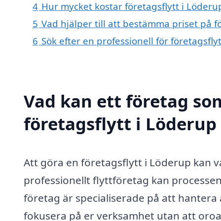
4
Hur mycket kostar företagsflytt i Löderu
5
Vad hjälper till att bestämma priset på f
6
Sök efter en professionell för företagsfl
Vad kan ett företag som
företagsflytt i Löderup
Att göra en företagsflytt i Löderup kan
professionellt flyttföretag kan process
företag är specialiserade på att hantera a
fokusera på er verksamhet utan att oroa e