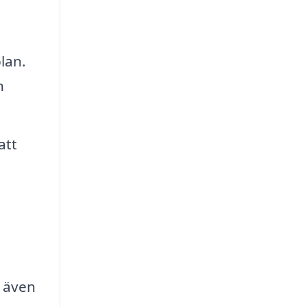
plan.
n
att
t även