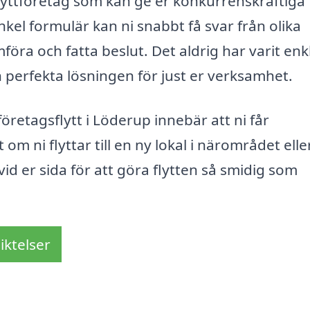
a flyttföretag som kan ge er konkurrenskraftiga
enkel formulär kan ni snabbt få svar från olika
ämföra och fatta beslut. Det aldrig har varit enk
n perfekta lösningen för just er verksamhet.
öretagsflytt i Löderup innebär att ni får
m ni flyttar till en ny lokal i närområdet eller 
d vid er sida för att göra flytten så smidig som
iktelser