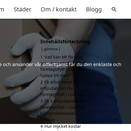
m
Städer
Om / kontakt
Blogg
Innehållsförteckning
gömma
1
Vad kan ett företag
som är specialiserat på
 och använder vår offerttjänst får du den enklaste och
företagsflytt i Löderup
hjälpa till med?
2
Få alltid minst 3
erbjudanden för
företagsflytt i Löderup
3
Få 3 erbjudanden för
företagsflytt i Löderup
från professionella
företag
4
Hur mycket kostar