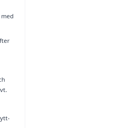
l med
fter
ch
vt.
ytt-