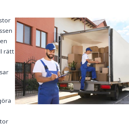
stor
essen
 en
l rätt
sar
 göra
tor