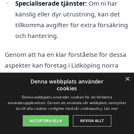
Specialiserade tjänster:
Om ni har
känslig eller dyr utrustning, kan det
tillkomma avgifter för extra försäkring
och hantering.
Genom att ha en klar förståelse för dessa
aspekter kan företag i Lidköping norra
lättare få en realistisk prisuppskattning
×
Denna webbplats använder
för sin företagsflytt. Det är alltid
cookies
rekommenderat att begära offerter från
Denna webbplats använder cookies för att förbättra
användarupplevelsen. Genom att använda vår webbplats samtycker
flera olika firmor för att säkerställa att ni
du till alla cookies i enlighet med vår cookiepolicy.
Läs mer
får det bästa möjliga priset och servicen.
ACCEPTERA ALLA
AVVISA ALLT
Använd vår plattform för att enkelt samla