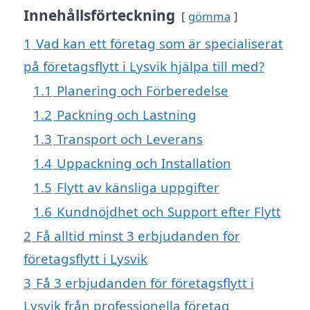
Innehållsförteckning
gömma
1
Vad kan ett företag som är specialiserat
på företagsflytt i Lysvik hjälpa till med?
1.1
Planering och Förberedelse
1.2
Packning och Lastning
1.3
Transport och Leverans
1.4
Uppackning och Installation
1.5
Flytt av känsliga uppgifter
1.6
Kundnöjdhet och Support efter Flytt
2
Få alltid minst 3 erbjudanden för
företagsflytt i Lysvik
3
Få 3 erbjudanden för företagsflytt i
Lysvik från professionella företag