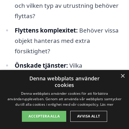
och vilken typ av utrustning behöver
flyttas?
Flyttens komplexitet:
Behöver vissa
objekt hanteras med extra
försiktighet?
Önskade tjänster:
Vilka
×
tilläggstjänster erbjuds, såsom
Denna webbplats använder
cookies
packning och lagring?
Denna webbplats använder cookies för att förbättra
användarupplevelsen. Genom att använda vår webbplats samtycker
Tidsram:
Hur bråttom är flytten?
du till alla cookies i enlighet med vår cookiepolicy.
Läs mer
Akuta flyttar kan ofta bli dyrare.
ACCEPTERA ALLA
AVVISA ALLT