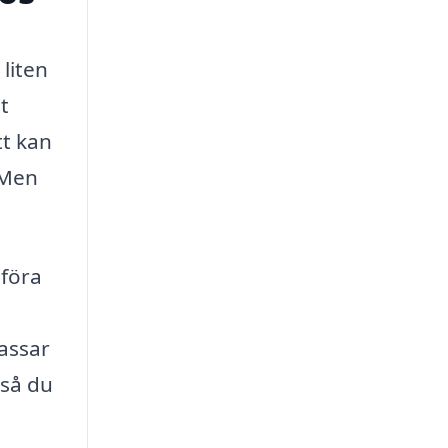
liten
t
tt kan
 Men
mföra
passar
 så du