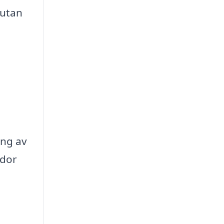
 utan
ing av
ador