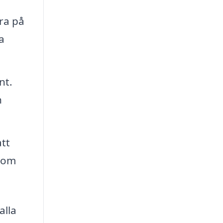
ra på
a
nt.
n
att
g om
alla