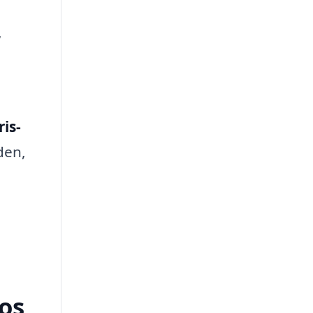
,
ris-
den,
Los