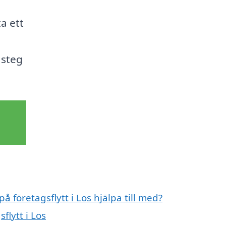
ta ett
 steg
å företagsflytt i Los hjälpa till med?
flytt i Los