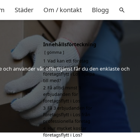
m
Städer
Om / kontakt
Blogg
Innehållsförteckning
gömma
1
Vad kan ett företag
som är specialiserat på
 och använder vår offerttjänst får du den enklaste och
företagsflytt i Los hjälpa
till med?
2
Få alltid minst 3
erbjudanden för
företagsflytt i Los
3
Få 3 erbjudanden för
företagsflytt i Los från
professionella företag
4
Hur mycket kostar
företagsflytt i Los?