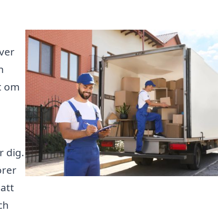
n
ver
n
tt om
r dig.
örer
 att
ch