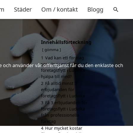
m
Städer
Om / kontakt
Blogg
Innehållsförteckning
gömma
1
Vad kan ett företag
som är specialiserat på
 och använder vår offerttjänst får du den enklaste och
företagsflytt i Ludvika
hjälpa till med?
2
Få alltid minst 3
erbjudanden för
företagsflytt i Ludvika
3
Få 3 erbjudanden för
företagsflytt i Ludvika
från professionella
företag
4
Hur mycket kostar