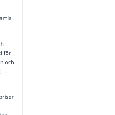
gamla
ch
d för
en och
ot —
priser