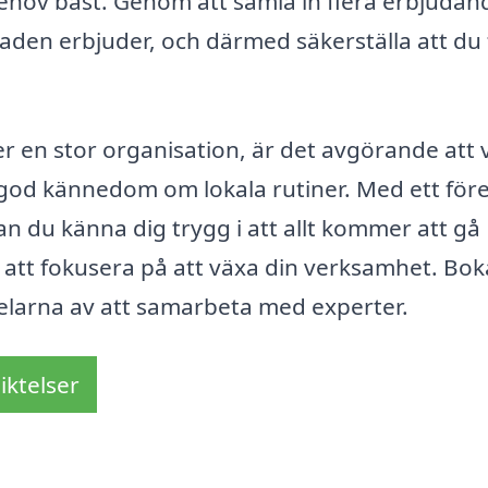
behov bäst. Genom att samla in flera erbjuda
aden erbjuder, och därmed säkerställa att du 
ler en stor organisation, är det avgörande att 
r god kännedom om lokala rutiner. Med ett för
kan du känna dig trygg i att allt kommer att gå
för att fokusera på att växa din verksamhet. Bok
delarna av att samarbeta med experter.
iktelser