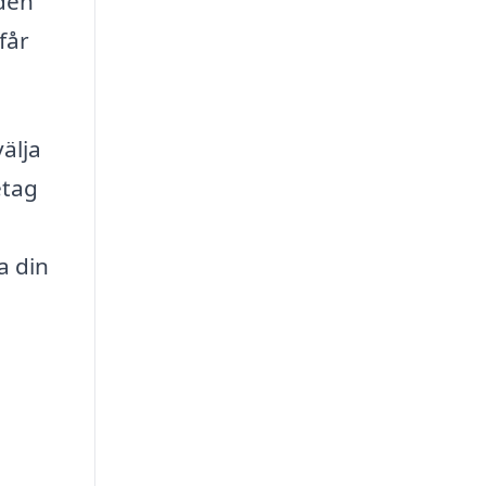
nden
får
välja
etag
a din