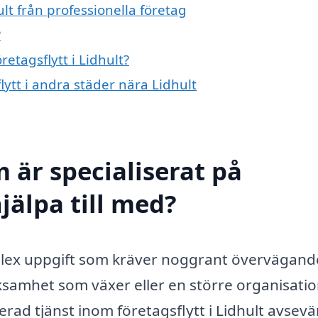
ult från professionella företag
?
retagsflytt i Lidhult?
flytt i andra städer nära Lidhult
 är specialiserat på
hjälpa till med?
omplex uppgift som kräver noggrant övervägand
ksamhet som växer eller en större organisati
rad tjänst inom företagsflytt i Lidhult avsevä