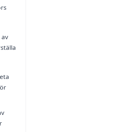
örs
 av
ställa
beta
för
av
r