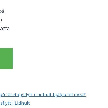
på
h
fatta
å företagsflytt i Lidhult hjälpa till med?
flytt i Lidhult