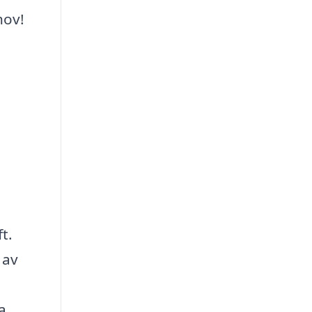
hov!
t.
 av
a