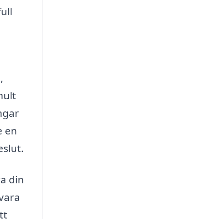
ull
,
hult
ingar
e en
eslut.
ra din
 vara
tt