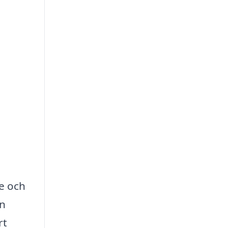
e och
on
rt