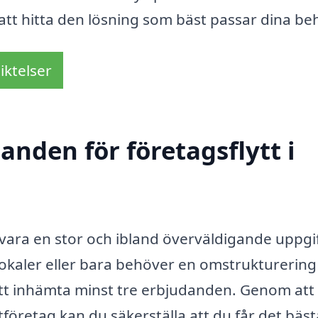
 att hitta den lösning som bäst passar dina be
iktelser
anden för företagsflytt i
n vara en stor och ibland överväldigande uppgif
 lokaler eller bara behöver en omstrukturering
é att inhämta minst tre erbjudanden. Genom att
ttföretag kan du säkerställa att du får det bäst