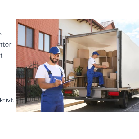
.
ntor
t
tivt.
å