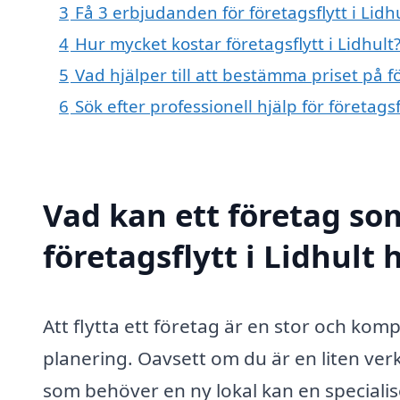
3
Få 3 erbjudanden för företagsflytt i Lidh
4
Hur mycket kostar företagsflytt i Lidhult
5
Vad hjälper till att bestämma priset på fö
6
Sök efter professionell hjälp för företags
Vad kan ett företag som
företagsflytt i Lidhult 
Att flytta ett företag är en stor och k
planering. Oavsett om du är en liten ver
som behöver en ny lokal kan en specialise