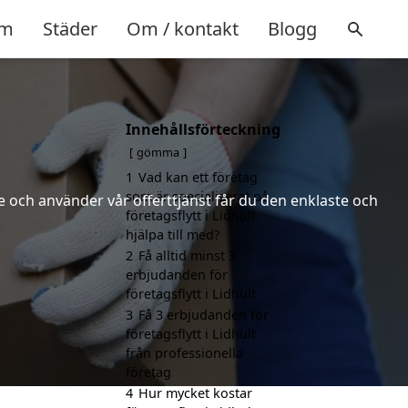
m
Städer
Om / kontakt
Blogg
Innehållsförteckning
gömma
1
Vad kan ett företag
som är specialiserat på
 och använder vår offerttjänst får du den enklaste och
företagsflytt i Lidhult
hjälpa till med?
2
Få alltid minst 3
erbjudanden för
företagsflytt i Lidhult
3
Få 3 erbjudanden för
företagsflytt i Lidhult
från professionella
företag
4
Hur mycket kostar