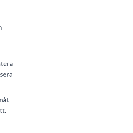
n
ntera
usera
mål.
tt.