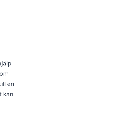
hjälp
t om
ill en
t kan