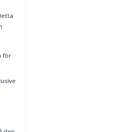
Detta
n
 för
lusive
å
å den