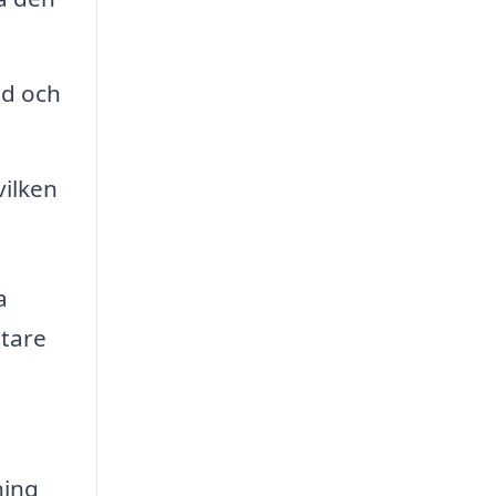
åd och
vilken
a
ttare
ning