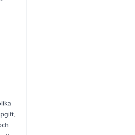
olika
pgift,
och