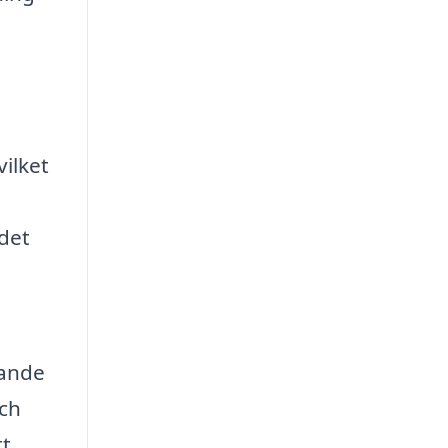
vilket
 det
sande
och
tt