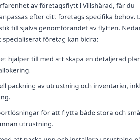
rfarenhet av företagsflytt i Villshärad, får du
n anpassas efter ditt företags specifika behov. 
stik till själva genomförandet av flytten. Neda
specialiserat företag kan bidra:
t hjälper till med att skapa en detaljerad plan
allokering.
ll packning av utrustning och inventarier, ink
ing.
ortlösningar för att flytta både stora och sm
annan utrustning.
med att packa upp och installera utrustning p