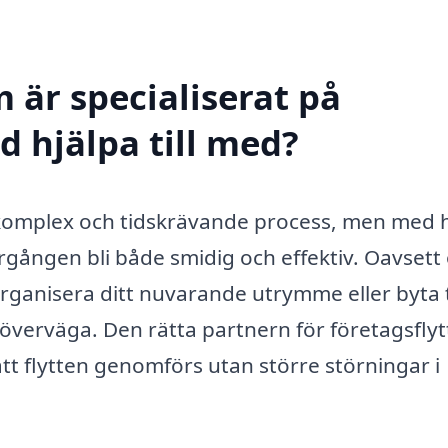
 är specialiserat på
ad hjälpa till med?
n komplex och tidskrävande process, men med 
ergången bli både smidig och effektiv. Oavset
morganisera ditt nuvarande utrymme eller byta t
t överväga. Den rätta partnern för företagsflyt
att flytten genomförs utan större störningar i