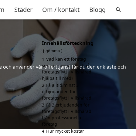
m
Städer
Om / kontakt
Blogg
Innehållsförteckning
gömma
1
Vad kan ett företag
som är specialiserat på
 och använder vår offerttjänst får du den enklaste och
företagsflytt i Villshärad
hjälpa till med?
2
Få alltid minst 3
erbjudanden för
företagsflytt i Villshärad
3
Få 3 erbjudanden för
företagsflytt i Villshärad
från professionella
företag
4
Hur mycket kostar