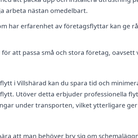
rja arbeta nästan omedelbart.
m har erfarenhet av företagsflyttar kan ge r
ör att passa små och stora företag, oavsett 
flytt i Villshärad kan du spara tid och minimer
lytt. Utöver detta erbjuder professionella fly
ångar under transporten, vilket ytterligare ger
nnebära att man behöver bry sig om schemalägg