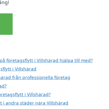
gång!
å företagsflytt i Villshärad hjälpa till med?
flytt i Villshärad
shärad från professionella företag
rad?
retagsflytt i Villshärad?
tt i andra städer nära Villshärad