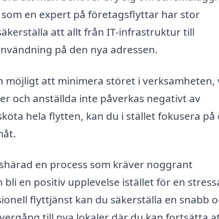
 som en expert på företagsflyttar har stor
kerställa att allt från IT-infrastruktur till
 användning på den nya adressen.
 möjligt att minimera störet i verksamheten, 
der och anställda inte påverkas negativt av
köta hela flytten, kan du i stället fokusera på
måt.
illshärad en process som kräver noggrant
li en positiv upplevelse istället för en stres
onell flyttjänst kan du säkerställa en snabb 
övergång till nya lokaler där du kan fortsätta a