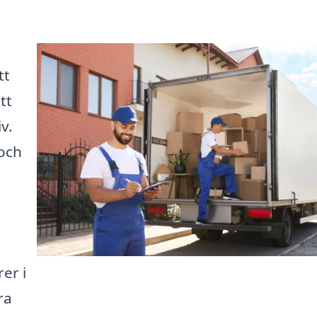
tt
tt
v.
 och
er i
ra