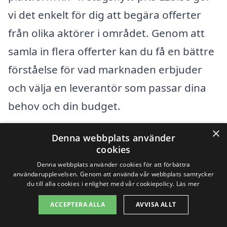
vi det enkelt för dig att begära offerter
från olika aktörer i området. Genom att
samla in flera offerter kan du få en bättre
förståelse för vad marknaden erbjuder
och välja en leverantör som passar dina
behov och din budget.
×
Tänk på att det alltid är viktigt att läsa
Denna webbplats använder
cookies
recensioner och rekommendationer för
Denna webbplats använder cookies för att förbättra
att hitta ett pålitligt och professionellt
användarupplevelsen. Genom att använda vår webbplats samtycker
du till alla cookies i enlighet med vår cookiepolicy.
Läs mer
företag för din företagsflytt. En
ACCEPTERA ALLA
AVVISA ALLT
välinformerad beslutning kan göra hela