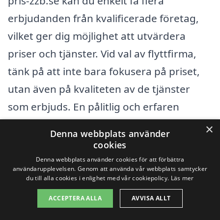
pris-zzb.se kan du enkelt få flera
erbjudanden från kvalificerade företag,
vilket ger dig möjlighet att utvärdera
priser och tjänster. Vid val av flyttfirma,
tänk på att inte bara fokusera på priset,
utan även på kvaliteten av de tjänster
som erbjuds. En pålitlig och erfaren
flyttfirma kan hjälpa dig att spara tid och
×
Denna webbplats använder
undvika onödiga problem under
cookies
flyttprocessen, vilket är ovärderligt för en
Denna webbplats använder cookies för att förbättra
användarupplevelsen. Genom att använda vår webbplats samtycker
smidig övergång till din nya
du till alla cookies i enlighet med vår cookiepolicy.
Läs mer
företagsadress.
ACCEPTERA ALLA
AVVISA ALLT