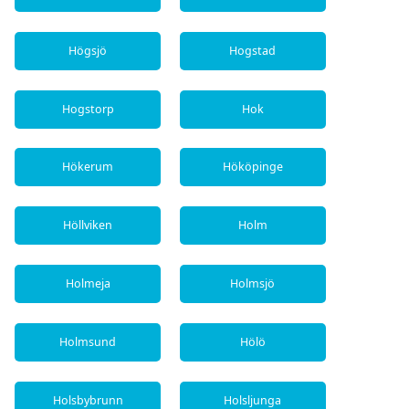
Högsjö
Hogstad
Hogstorp
Hok
Hökerum
Hököpinge
Höllviken
Holm
Holmeja
Holmsjö
Holmsund
Hölö
Holsbybrunn
Holsljunga