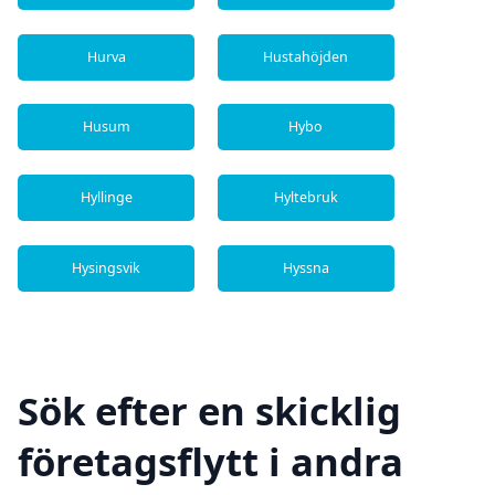
Hurva
Hustahöjden
Husum
Hybo
Hyllinge
Hyltebruk
Hysingsvik
Hyssna
Sök efter en skicklig
företagsflytt i andra