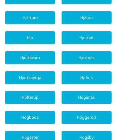
Hjärtum
Hjärup
Hjo
Hjorted
Hjortkvarn
Hjortnäs
Hjortsberga
Hofors
Hofterup
Höganäs
Högboda
Höggeröd
Högsäter
Högsby