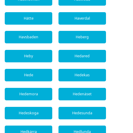
Hätte
Haverdal
Havsbaden
Heberg
Heby
Hedared
Hede
Hedekas
Hedemora
Hedenäset
Hedeskoga
Hedesunda
Hedkärra
Hedlunda