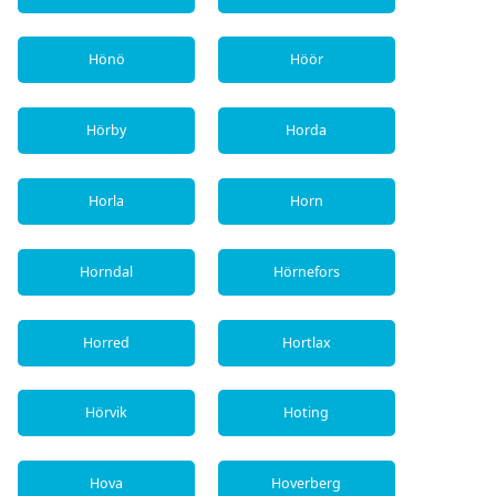
Hönö
Höör
Hörby
Horda
Horla
Horn
Horndal
Hörnefors
Horred
Hortlax
Hörvik
Hoting
Hova
Hoverberg