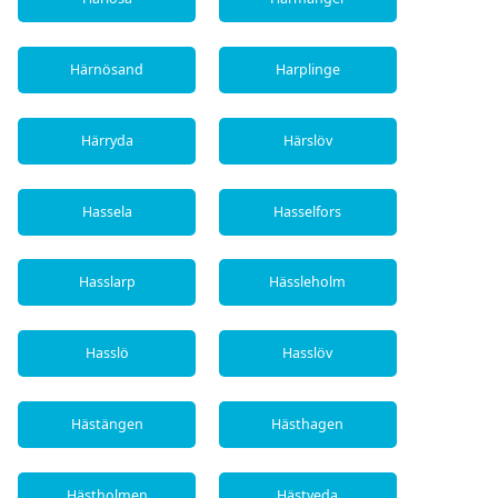
Härnösand
Harplinge
Härryda
Härslöv
Hassela
Hasselfors
Hasslarp
Hässleholm
Hasslö
Hasslöv
Hästängen
Hästhagen
Hästholmen
Hästveda