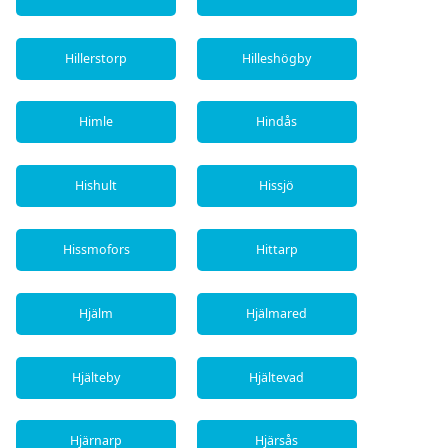
Hillerstorp
Hilleshögby
Himle
Hindås
Hishult
Hissjö
Hissmofors
Hittarp
Hjälm
Hjälmared
Hjälteby
Hjältevad
Hjärnarp
Hjärsås