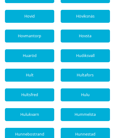
Hovid
Höviksnäs
Hovmantorp
Hovsta
Huaröd
Hudiksvall
Hult
Hultafors
Hultsfred
Hulu
Hulukvarn
Hummelsta
Hunnebostrand
Hunnestad