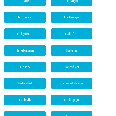
Hallabro
Hällaryd
Hällbäcken
Hällberga
Hällbybrunn
Hällefors
Hälleforsnäs
Hällekis
Hallen
Hällesåker
Hällestad
Hällevadsholm
Hällevik
Hällingsjö