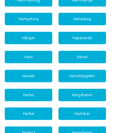
Hammenhög
Hammerdal
Hampetorp
Hanaskog
Hånger
Haparanda
Hara
Härad
Harads
Häradsbygden
Harbo
Hargshamn
Harkie
Harkskär
Harlösa
Harmånger