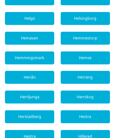
Helgö
Helsingborg
Hemavan
Hemmestorp
Hemmingsmark
Hemse
Henån
Herräng
Herrljunga
Herrskog
Herstadberg
Hestra
Hestra
Hillared