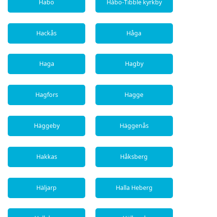
Habo
Håbo-Tibble kyrkby
Hackås
Håga
Haga
Hagby
Hagfors
Hagge
Häggeby
Häggenås
Hakkas
Håksberg
Häljarp
Halla Heberg