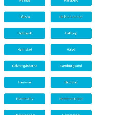
Hällnäs
Hallsberg
Hållsta
Hallstahammar
Hallstavik
Halltorp
Halmstad
Hälsö
Halvarsgårdarna
Hamburgsund
Hammar
Hammar
Hammarby
Hammarstrand