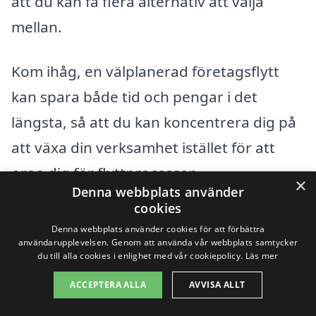
att du kan få flera alternativ att välja
mellan.
Kom ihåg, en välplanerad företagsflytt
kan spara både tid och pengar i det
längsta, så att du kan koncentrera dig på
att växa din verksamhet istället för att
oroa dig för flyttprocessen.
×
Denna webbplats använder
cookies
Få 3 erbjudanden, gratis och utan
Denna webbplats använder cookies för att förbättra
användarupplevelsen. Genom att använda vår webbplats samtycker
förpliktelser
du till alla cookies i enlighet med vår cookiepolicy.
Läs mer
ACCEPTERA ALLA
AVVISA ALLT