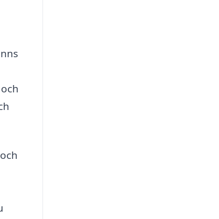
inns
 och
ch
 och
u