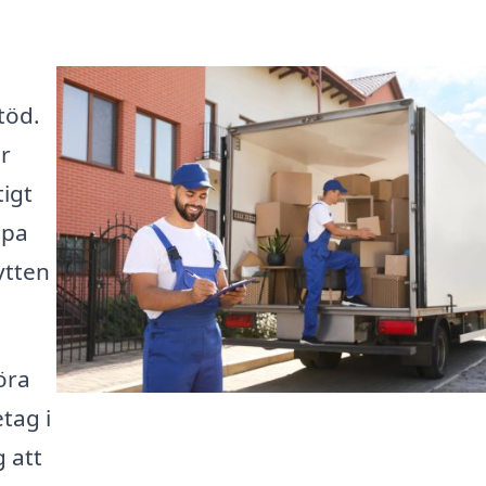
töd.
or
tigt
lpa
ytten
öra
tag i
g att