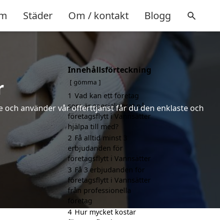
m
Städer
Om / kontakt
Blogg
Innehållsförteckning
r
gömma
1
Vad kan ett företag
som är specialiserat på
 och använder vår offerttjänst får du den enklaste och
företagsflytt i Vannsätter
hjälpa till med?
2
Få alltid minst 3
erbjudanden för
företagsflytt i Vannsätter
3
Få 3 erbjudanden för
företagsflytt i Vannsätter
från professionella
företag
4
Hur mycket kostar