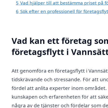
5
Vad hjälper till att bestämma priset på f
6
Sök efter en professionell för företagsfl
Vad kan ett företag som
företagsflytt i Vannsät
Att genomföra en företagsflytt i Vannsä
tidskrävande och stressande. För att un
fördel att anlita experter inom området. 
kunskapen och erfarenheten för att säkers
några av de tjänster och fördelar som d