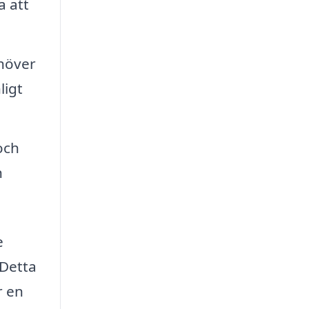
a att
ehöver
ligt
och
h
e
 Detta
r en