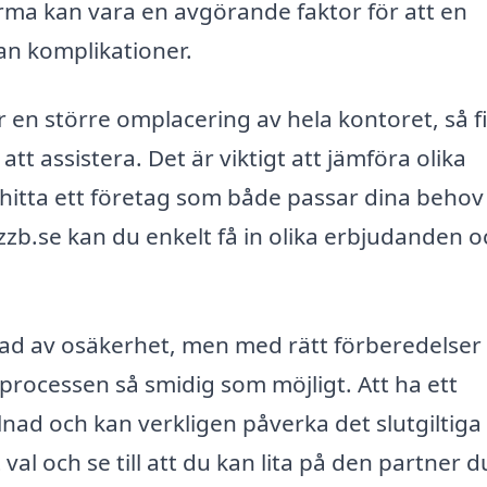
tfirma kan vara en avgörande faktor för att en
tan komplikationer.
er en större omplacering av hela kontoret, så f
tt assistera. Det är viktigt att jämföra olika
t hitta ett företag som både passar dina behov
zzb.se kan du enkelt få in olika erbjudanden o
 grad av osäkerhet, men med rätt förberedelser
processen så smidig som möjligt. Att ha ett
illnad och kan verkligen påverka det slutgiltiga
al och se till att du kan lita på den partner d