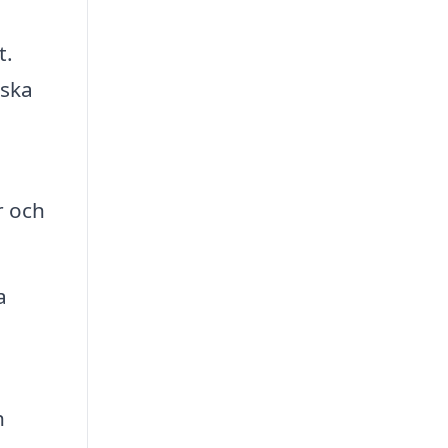
t.
 ska
r och
a
h