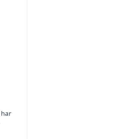
 har
r