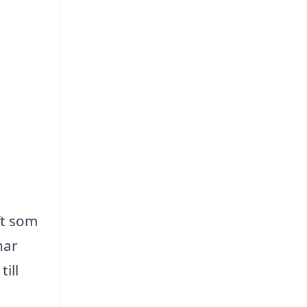
ft som
har
ill