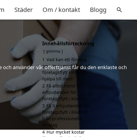
m
Städer
Om / kontakt
Blogg
Innehållsförteckning
gömma
1
Vad kan ett företag
som är specialiserat på
 och använder vår offerttjänst får du den enklaste och
företagsflytt i Kilafors
hjälpa till med?
2
Få alltid minst 3
erbjudanden för
företagsflytt i Kilafors
3
Få 3 erbjudanden för
företagsflytt i Kilafors
från professionella
företag
4
Hur mycket kostar