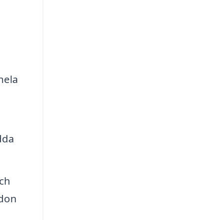
hela
dda
och
rdon