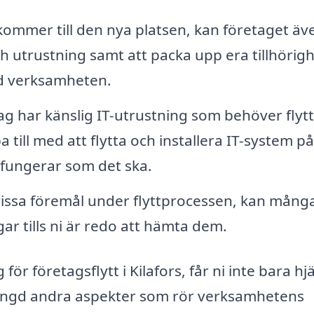
kommer till den nya platsen, kan företaget äv
h utrustning samt att packa upp era tillhörig
ed verksamheten.
 har känslig IT-utrustning som behöver flyt
pa till med att flytta och installera IT-system p
lt fungerar som det ska.
issa föremål under flyttprocessen, kan mång
ar tills ni är redo att hämta dem.
för företagsflytt i Kilafors, får ni inte bara hj
mängd andra aspekter som rör verksamhetens