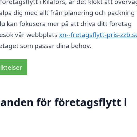
etagsflytt i Kilafors, är det klokt att övervä
jälpa dig med allt från planering och packning t
 du kan fokusera mer på att driva ditt företag
Besök vår webbplats
xn--fretagsflytt-pris-zzb.s
företaget som passar dina behov.
iktelser
anden för företagsflytt i