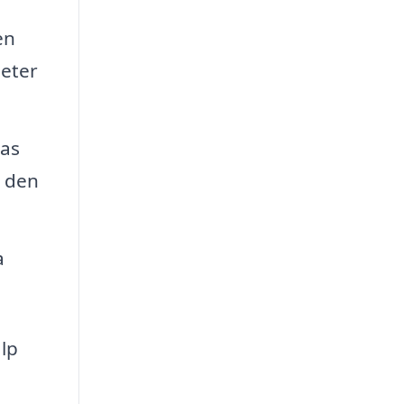
en
heter
tas
å den
a
älp