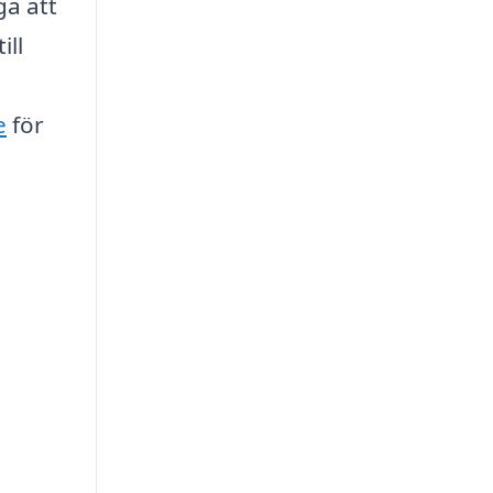
ga att
ill
e
för