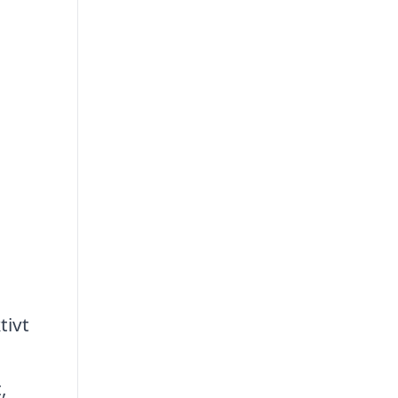
tivt
a
,