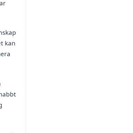
ar
unskap
et kan
mera
a
snabbt
g