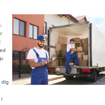
.
or
t
Med
år
 dig
 i