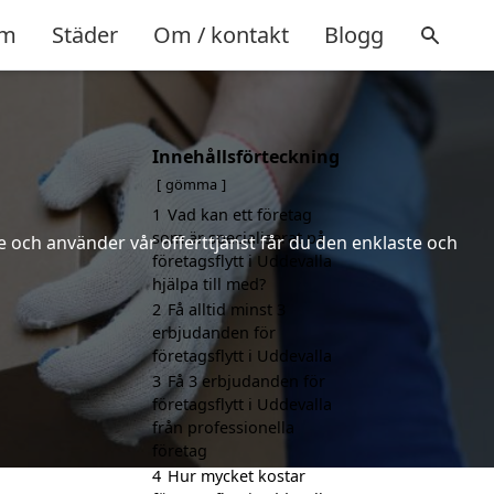
m
Städer
Om / kontakt
Blogg
Innehållsförteckning
gömma
1
Vad kan ett företag
som är specialiserat på
 och använder vår offerttjänst får du den enklaste och
företagsflytt i Uddevalla
hjälpa till med?
2
Få alltid minst 3
erbjudanden för
företagsflytt i Uddevalla
3
Få 3 erbjudanden för
företagsflytt i Uddevalla
från professionella
företag
4
Hur mycket kostar