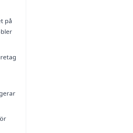
et på
öbler
öretag
ngerar
ör