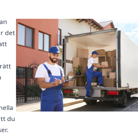
kan
r det
att
rätt
h
nella
att du
er.