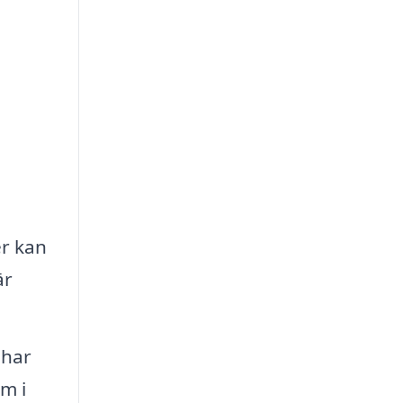
er kan
är
 har
am i