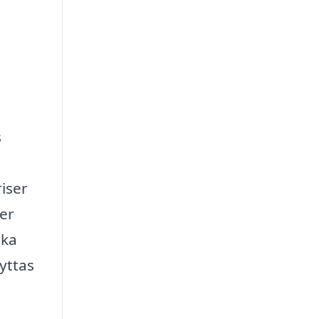
s
riser
ger
ika
yttas