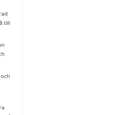
erad
 till
on
ch
 och
ra