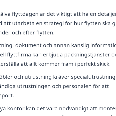
älva flyttdagen är det viktigt att ha en detalj
d att utarbeta en strategi för hur flytten ska gå
er och efter flytten.
tning, dokument och annan känslig informati
ell flyttfirma kan erbjuda packningstjänster o
kerställa att allt kommer fram i perfekt skick.
bler och utrustning kräver specialutrustning
ndiga utrustningen och personalen för att
sport.
rt nya kontor kan det vara nödvändigt att monte