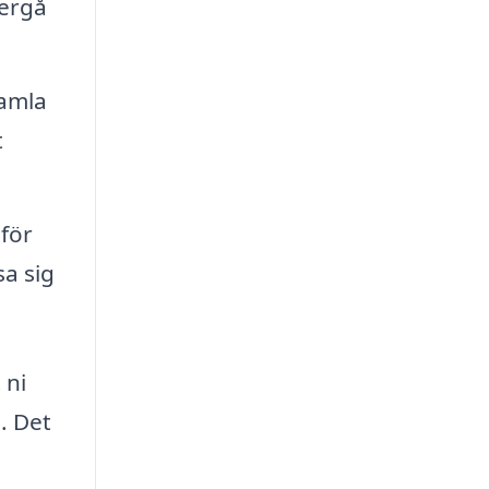
tergå
gamla
t
 för
sa sig
 ni
. Det