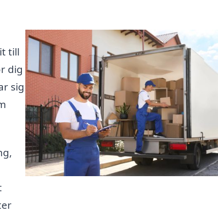
 till
ör dig
ar sig
om
ng,
t
ter