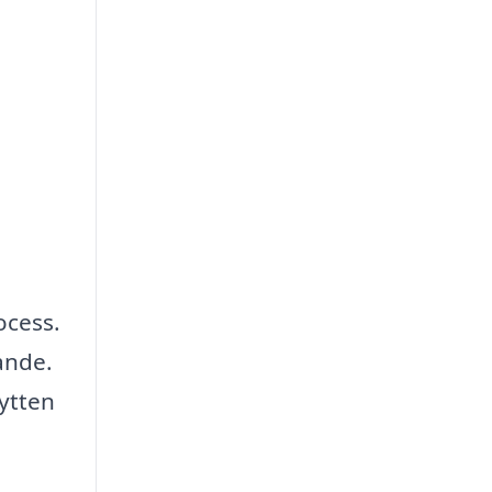
ocess.
ande.
lytten