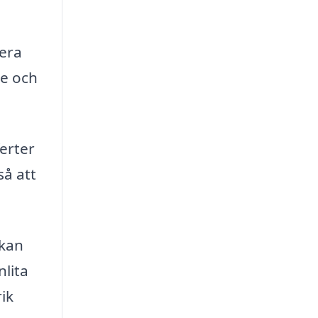
 era
re och
ferter
så att
 kan
nlita
ik