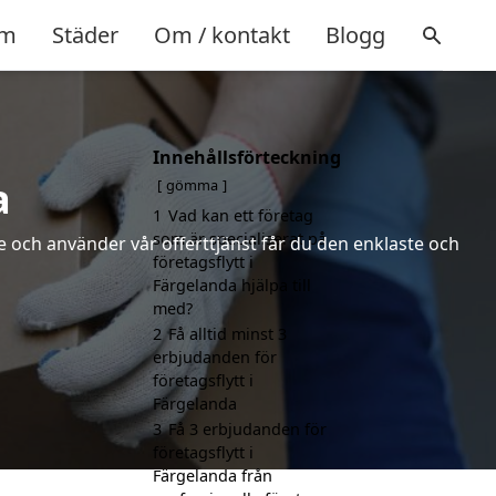
m
Städer
Om / kontakt
Blogg
Innehållsförteckning
a
gömma
1
Vad kan ett företag
som är specialiserat på
 och använder vår offerttjänst får du den enklaste och
företagsflytt i
Färgelanda hjälpa till
med?
2
Få alltid minst 3
erbjudanden för
företagsflytt i
Färgelanda
3
Få 3 erbjudanden för
företagsflytt i
Färgelanda från