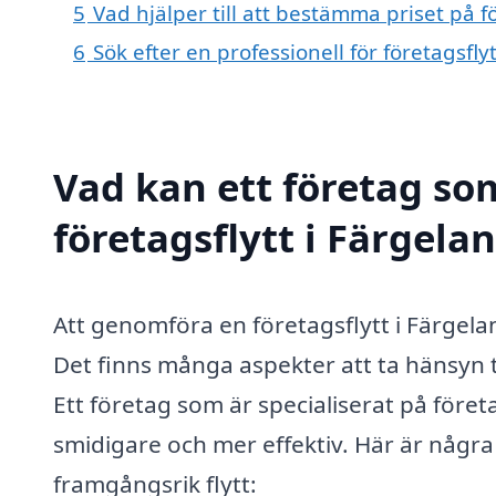
5
Vad hjälper till att bestämma priset på f
6
Sök efter en professionell för företagsfl
Vad kan ett företag som
företagsflytt i Färgela
Att genomföra en företagsflytt i Färgel
Det finns många aspekter att ta hänsyn ti
Ett företag som är specialiserat på föret
smidigare och mer effektiv. Här är några 
framgångsrik flytt: