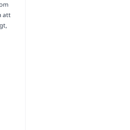
som
 att
gt,