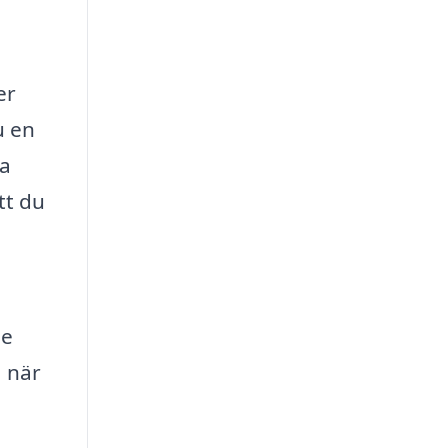
er
u en
na
tt du
se
å när