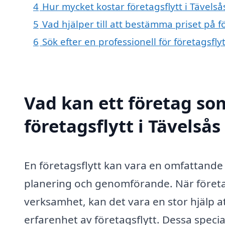
4
Hur mycket kostar företagsflytt i Tävelså
5
Vad hjälper till att bestämma priset på fö
6
Sök efter en professionell för företagsfly
Vad kan ett företag som
företagsflytt i Tävelsås
En företagsflytt kan vara en omfattand
planering och genomförande. När företag i
verksamhet, kan det vara en stor hjälp at
erfarenhet av företagsflytt. Dessa specia