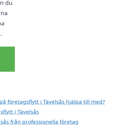
an du
rna
pa
.
å företagsflytt i Tävelsås hjälpa till med?
flytt i Tävelsås
lsås från professionella företag