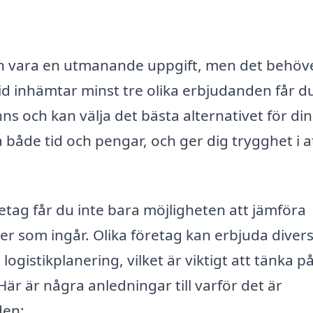
 kan vara en utmanande uppgift, men det behöv
id inhämtar minst tre olika erbjudanden får d
nns och kan välja det bästa alternativet för di
 både tid och pengar, och ger dig trygghet i a
retag får du inte bara möjligheten att jämföra
ter som ingår. Olika företag kan erbjuda diver
ogistikplanering, vilket är viktigt att tänka p
 Här är några anledningar till varför det är
den: