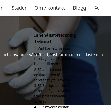
m
Städer
Om / kontakt
Blogg
Innehållsförteckning
gömma
1
Vad kan ett företag
som är specialiserat på
 och använder vår offerttjänst får du den enklaste och
företagsflytt i Tävelsås
hjälpa till med?
2
Få alltid minst 3
erbjudanden för
företagsflytt i Tävelsås
3
Få 3 erbjudanden för
företagsflytt i Tävelsås
från professionella
företag
4
Hur mycket kostar