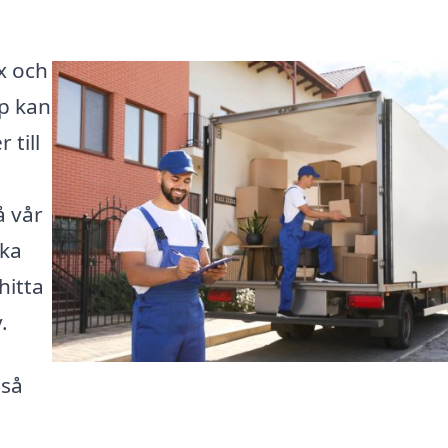
x och
p kan
 till
å vår
ika
hitta
.
 så