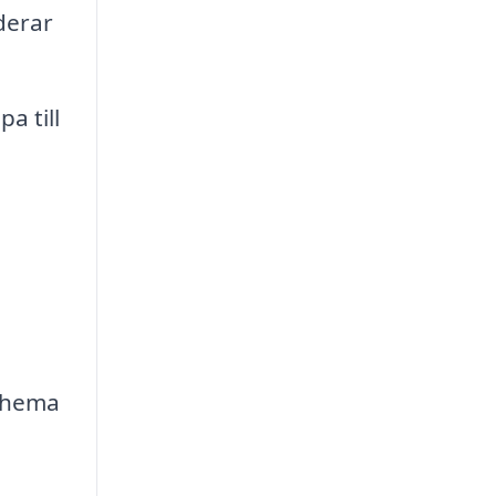
derar
a till
schema