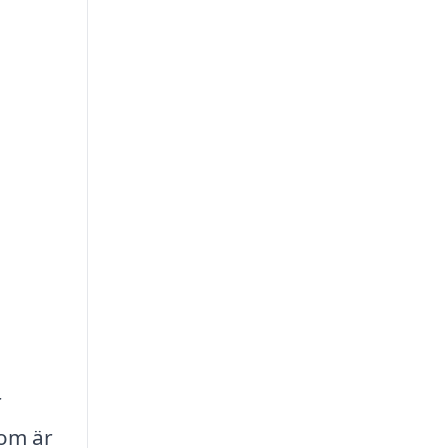
r
som är