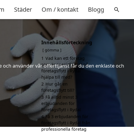
m
Städer
Om / kontakt
Blogg
Innehållsförteckning
gömma
1
Vad kan ett företag
som är specialiserat på
 och använder vår offerttjänst får du den enklaste och
företagsflytt i Rydal
hjälpa till med?
2
Hur går en
företagsflytt till?
3
Få alltid minst 3
erbjudanden för
företagsflytt i Rydal
4
Få 3 erbjudanden för
företagsflytt i Rydal från
professionella företag