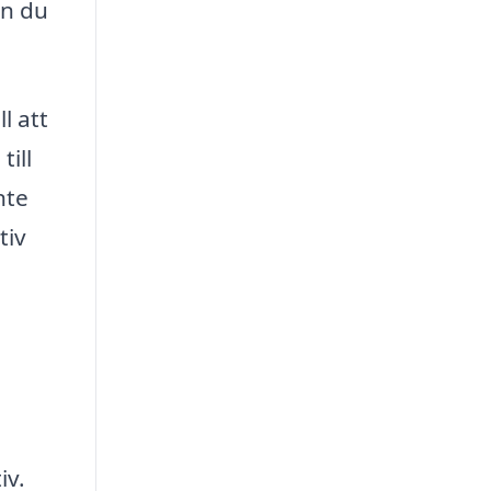
an du
l att
ill
nte
tiv
iv.