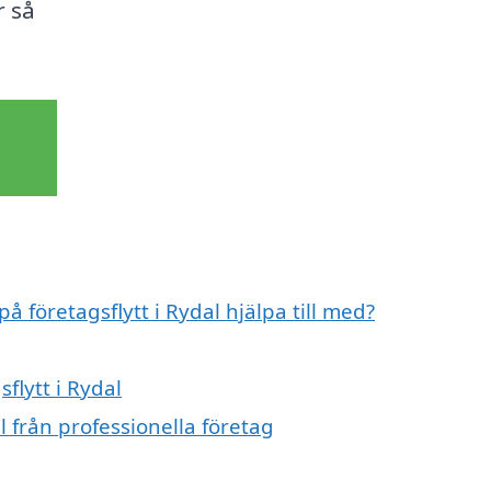
r så
å företagsflytt i Rydal hjälpa till med?
flytt i Rydal
l från professionella företag