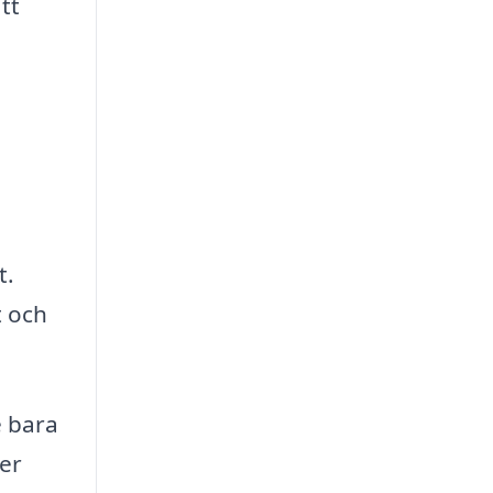
tt
t.
t och
e bara
ner