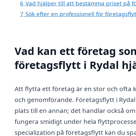
6
Vad hjälper till att bestämma priset på fö
7
Sök efter en professionell för företagsfly
Vad kan ett företag som
företagsflytt i Rydal hj
Att flytta ett företag är en stor och of
och genomförande. Företagsflytt i Rydal i
plats till en annan; det handlar också om
fungera smidigt under hela flyttprocesse
specialization på företagsflytt kan du s