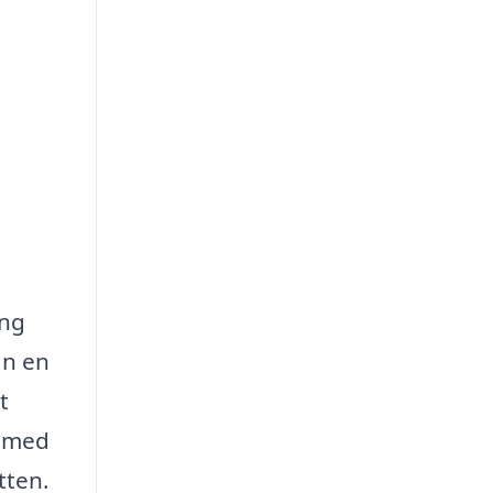
ing
ån en
t
g med
tten.