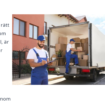
rätt
 om
l, är
ar
genom