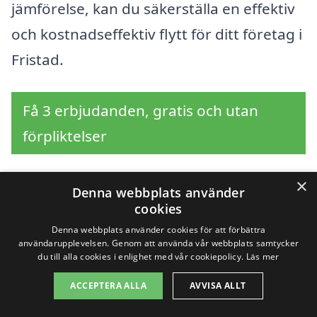
jämförelse, kan du säkerställa en effektiv
och kostnadseffektiv flytt för ditt företag i
Fristad.
Få 3 erbjudanden, gratis och utan
förpliktelser
×
Denna webbplats använder
Sök efter en
cookies
Denna webbplats använder cookies för att förbättra
professionell för
användarupplevelsen. Genom att använda vår webbplats samtycker
du till alla cookies i enlighet med vår cookiepolicy.
Läs mer
företagsflytt i andra
ACCEPTERA ALLA
AVVISA ALLT
städer nära Fristad