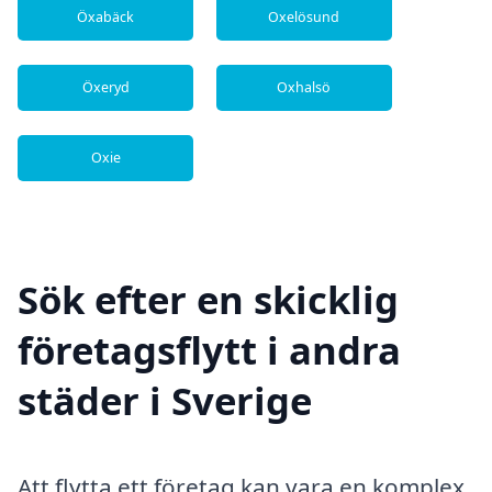
Öxabäck
Oxelösund
Öxeryd
Oxhalsö
Oxie
Sök efter en skicklig
företagsflytt i andra
städer i Sverige
Att flytta ett företag kan vara en komplex