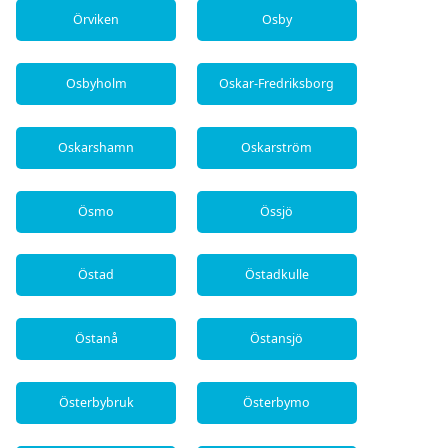
Örviken
Osby
Osbyholm
Oskar-Fredriksborg
Oskarshamn
Oskarström
Ösmo
Össjö
Östad
Östadkulle
Östanå
Östansjö
Österbybruk
Österbymo