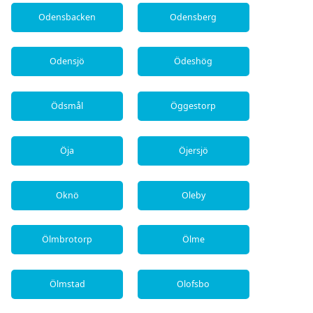
Odensbacken
Odensberg
Odensjö
Ödeshög
Ödsmål
Öggestorp
Öja
Öjersjö
Oknö
Oleby
Ölmbrotorp
Ölme
Ölmstad
Olofsbo