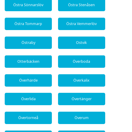
Östra Sönnarslöv
Östra Stenåsen
Östra Tommarp
Östra Vemmerlöv
Östraby
Ostvik
Otterbäcken
Överboda
Överhärde
Överkalix
Överlida
Övertänger
Övertorneå
Överum