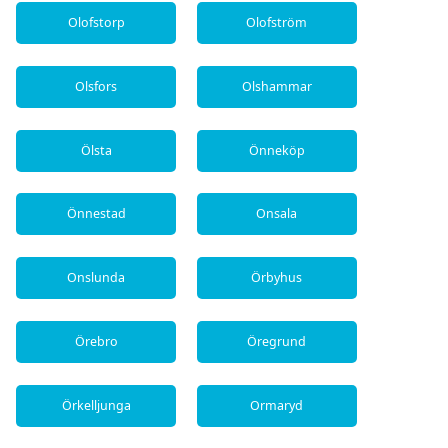
Olofstorp
Olofström
Olsfors
Olshammar
Ölsta
Önneköp
Önnestad
Onsala
Onslunda
Örbyhus
Örebro
Öregrund
Örkelljunga
Ormaryd