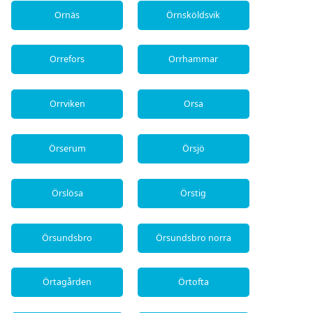
Ornäs
Örnsköldsvik
Orrefors
Orrhammar
Orrviken
Orsa
Örserum
Örsjö
Örslösa
Örstig
Örsundsbro
Örsundsbro norra
Örtagården
Örtofta