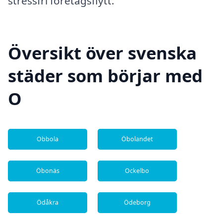
stressfri företagsflytt.
Översikt över svenska
städer som börjar med
O
Obbola
Öbolandet
Öbonäs
Ockelbo
Ödåkra
Ödeborg