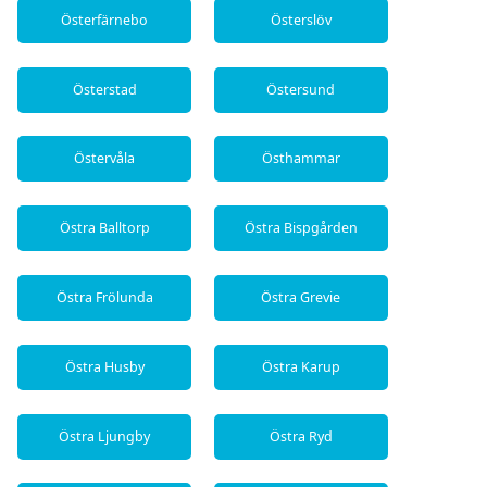
Österfärnebo
Österslöv
Österstad
Östersund
Östervåla
Östhammar
Östra Balltorp
Östra Bispgården
Östra Frölunda
Östra Grevie
Östra Husby
Östra Karup
Östra Ljungby
Östra Ryd