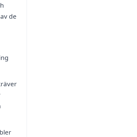
ch
 av de
ing
kräver
r
n
bler