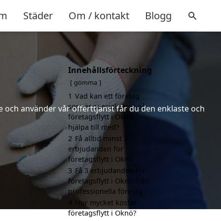
m
Städer
Om / kontakt
Blogg
Innehållsförteckning
gömma
1
Vad kan ett företag
som är specialiserat på
 och använder vår offerttjänst får du den enklaste och
företagsflytt i Oknö
hjälpa till med?
2
Få alltid minst 3
erbjudanden för
företagsflytt i Oknö
3
Få 3 erbjudanden för
företagsflytt i Oknö från
professionella företag
4
Hur mycket kostar
företagsflytt i Oknö?