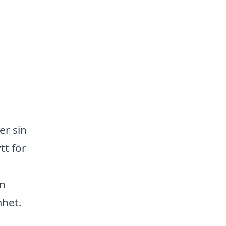
er sin
tt för
an
mhet.