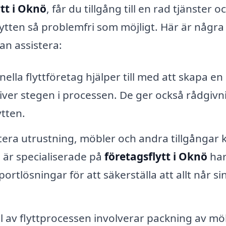
ytt i Oknö
, får du tillgång till en rad tjänster o
lytten så problemfri som möjligt. Här är några
an assistera:
ella flyttföretag hjälper till med att skapa en
river stegen i processen. De ger också rådgivn
ytten.
tera utrustning, möbler och andra tillgångar 
är specialiserade på
företagsflytt i Oknö
ha
portlösningar för att säkerställa att allt når si
l av flyttprocessen involverar packning av mö