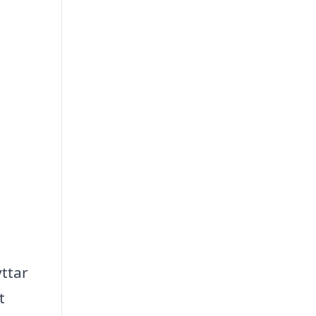
ttar
t