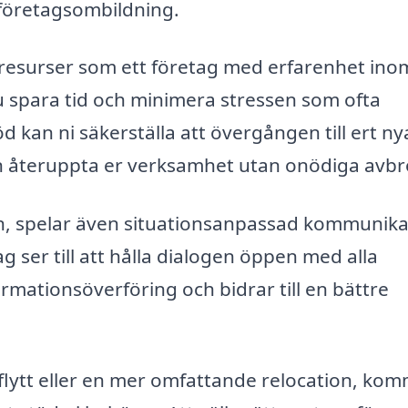
r företagsombildning.
h resurser som ett företag med erfarenhet ino
 spara tid och minimera stressen som ofta
 kan ni säkerställa att övergången till ert ny
an återuppta er verksamhet utan onödiga avbr
ytten, spelar även situationsanpassad kommunik
tag ser till att hålla dialogen öppen med alla
ormationsöverföring och bidrar till en bättre
sflytt eller en mer omfattande relocation, ko