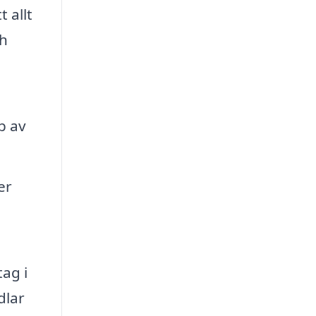
 allt
ch
p av
er
tag i
dlar