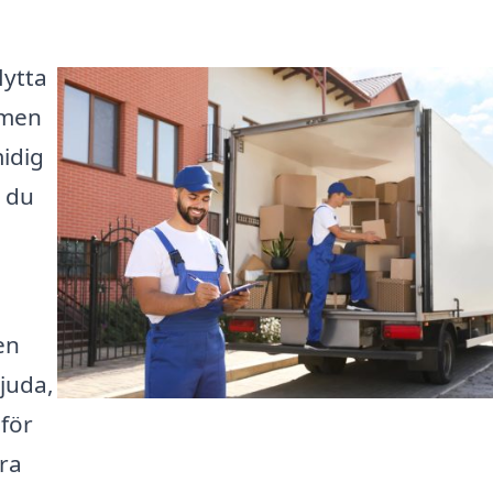
lytta
 men
idig
r du
en
juda,
 för
öra