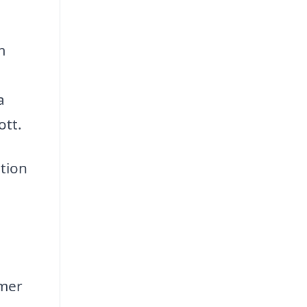
m
a
ott.
ation
mmer