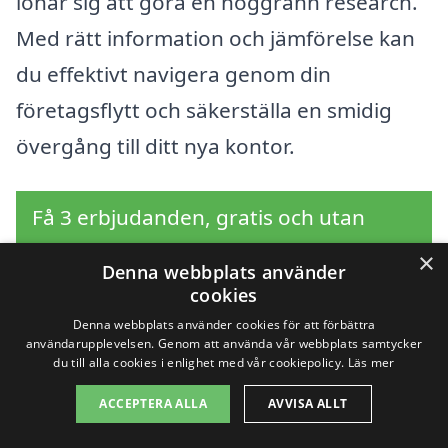
lönar sig att göra en noggrann research.
Med rätt information och jämförelse kan
du effektivt navigera genom din
företagsflytt och säkerställa en smidig
övergång till ditt nya kontor.
Få 3 erbjudanden, gratis och utan
förpliktelser
×
Denna webbplats använder
cookies
Denna webbplats använder cookies för att förbättra
användarupplevelsen. Genom att använda vår webbplats samtycker
Sök efter en
du till alla cookies i enlighet med vår cookiepolicy.
Läs mer
professionell för
ACCEPTERA ALLA
AVVISA ALLT