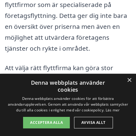
flyttfirmor som är specialiserade på
företagsflyttning. Detta ger dig inte bara
en översikt över priserna men även en
möjlighet att utvärdera företagens
tjänster och rykte i området.
Att välja rätt flyttfirma kan göra stor
skillnad i hur smidig och effektiv flytten
×
Denna webbplats använder
blir. Tveka inte att utforska dina alternativ
cookies
Denna webbplats använder cookies för att förbättra
för att säkerställa en framgångsrik
användarupplevelsen. Genom att använda vår webbplats samtycker
företagsflytt i Kramfors.
du till alla cookies i enlighet med vår cookiepolicy.
Läs mer
ACCEPTERA ALLA
AVVISA ALLT
Få 3 erbjudanden, gratis och utan