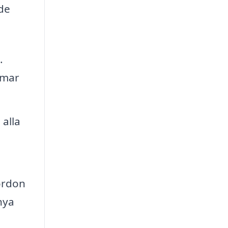
 de
.
amar
 alla
fordon
nya