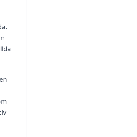
da.
om
llda
gen
som
tiv