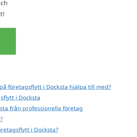
och
t!
å företagsflytt i Docksta hjälpa till med?
sflytt i Docksta
sta från professionella företag
a?
retagsflytt i Docksta?