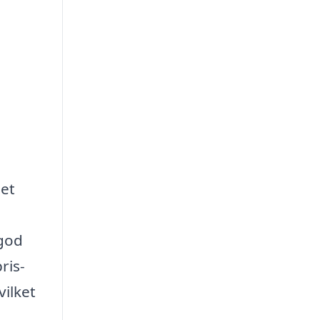
det
 god
ris-
vilket