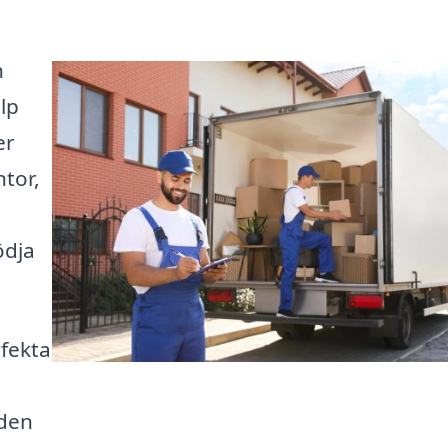
n
lp
er
ntor,
ödja
rfekta
 den