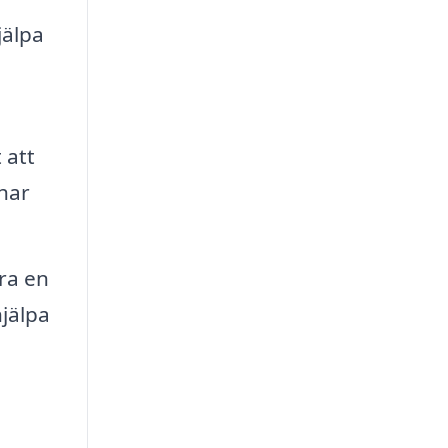
jälpa
 att
 har
ra en
hjälpa