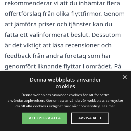
rekommenderar vi att du inhämtar flera
offertförslag från olika flyttfirmor. Genom
att jämföra priser och tjänster kan du
fatta ett välinformerat beslut. Dessutom
är det viktigt att läsa recensioner och
feedback från andra företag som har
genomfört liknande flyttar i området. På
×
det sättet kan du välja en pålitlig och
Denna webbplats använder
cookies
professionell partner för ditt företagsflytt.
Denna webbplats använder cookies för att förbättra
Att vara väl förberedd och ha en klar bild
användarupplevelsen. Genom att använda vår webbplats samtycker
du till alla cookies i enlighet med vår cookiepolicy.
Läs mer
av vad du behöver kommer att hjälpa dig
att genomföra flytten smidigt och
ACCEPTERA ALLA
AVVISA ALLT
kostnadseffektivt.