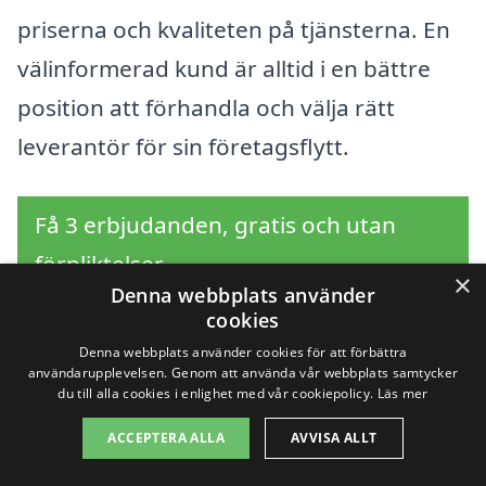
priserna och kvaliteten på tjänsterna. En
välinformerad kund är alltid i en bättre
position att förhandla och välja rätt
leverantör för sin företagsflytt.
Få 3 erbjudanden, gratis och utan
förpliktelser
×
Denna webbplats använder
cookies
Denna webbplats använder cookies för att förbättra
Sök efter en
användarupplevelsen. Genom att använda vår webbplats samtycker
du till alla cookies i enlighet med vår cookiepolicy.
Läs mer
professionell för
ACCEPTERA ALLA
AVVISA ALLT
företagsflytt i andra