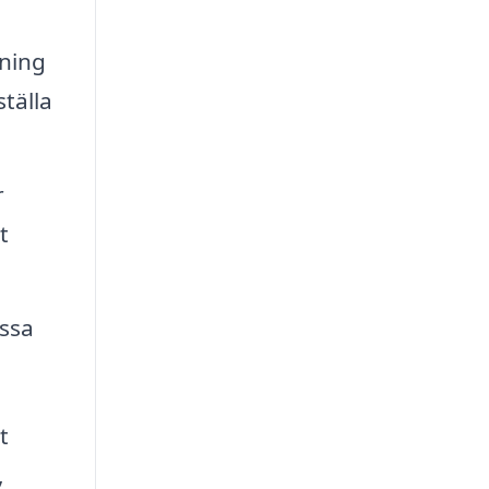
tning
tälla
r
t
assa
t
,