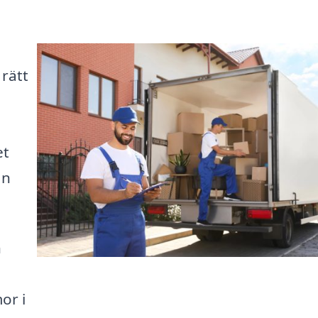
rätt
et
an
h
or i