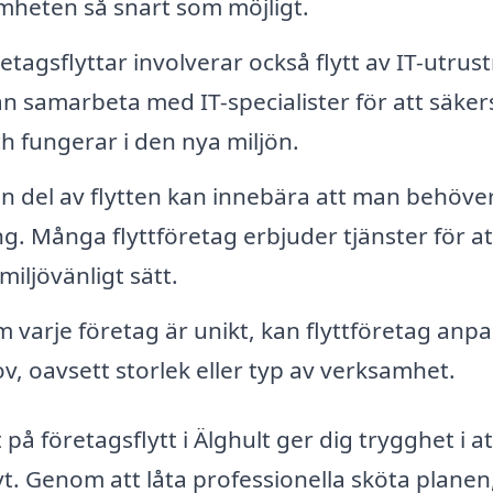
heten så snart som möjligt.
agsflyttar involverar också flytt av IT-utrus
n samarbeta med IT-specialister för att säkers
ch fungerar i den nya miljön.
n del av flytten kan innebära att man behöve
g. Många flyttföretag erbjuder tjänster för at
miljövänligt sätt.
 varje företag är unikt, kan flyttföretag anp
ov, oavsett storlek eller typ av verksamhet.
 på företagsflytt i Älghult ger dig trygghet i at
vt. Genom att låta professionella sköta planen