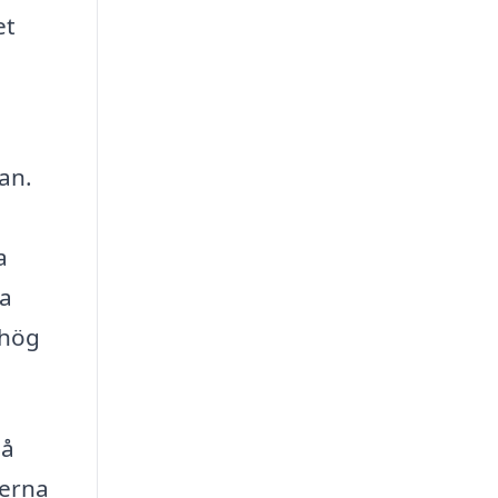
et
lan.
a
ra
 hög
så
terna