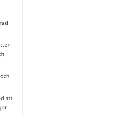
erad
ytten
ch
 och
d att
gör