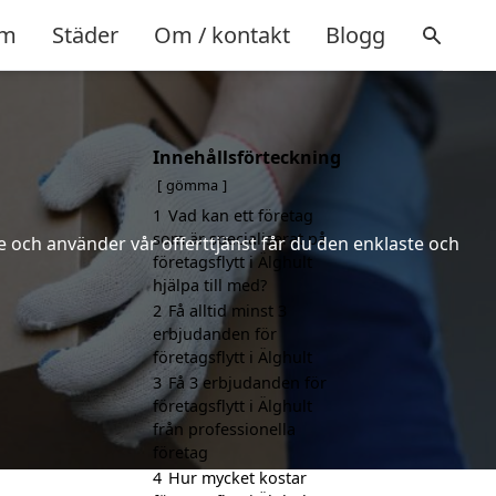
m
Städer
Om / kontakt
Blogg
Innehållsförteckning
gömma
1
Vad kan ett företag
som är specialiserat på
 och använder vår offerttjänst får du den enklaste och
företagsflytt i Älghult
hjälpa till med?
2
Få alltid minst 3
erbjudanden för
företagsflytt i Älghult
3
Få 3 erbjudanden för
företagsflytt i Älghult
från professionella
företag
4
Hur mycket kostar