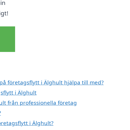
in
igt!
å företagsflytt i Älghult hjälpa till med?
flytt i Älghult
ult från professionella företag
?
retagsflytt i Älghult?