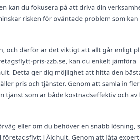
n kan du fokusera på att driva din verksamh
 minskar risken för oväntade problem som kan
 och därför är det viktigt att allt går enligt p
tagsflytt-pris-zzb.se, kan du enkelt jämföra
ult. Detta ger dig möjlighet att hitta den bäst
ller pris och tjänster. Genom att samla in fle
 en tjänst som är både kostnadseffektiv och av
 förväg eller om du behöver en snabb lösning, 
 företagsflytt i Älghult. Genom att låta exper