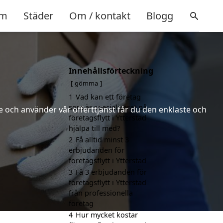
m
Städer
Om / kontakt
Blogg
Innehållsförteckning
gömma
1
Vad kan ett företag
som är specialiserat på
 och använder vår offerttjänst får du den enklaste och
företagsflytt i Ytterstad
hjälpa till med?
2
Få alltid minst 3
erbjudanden för
företagsflytt i Ytterstad
3
Få 3 erbjudanden för
företagsflytt i Ytterstad
från professionella
företag
4
Hur mycket kostar