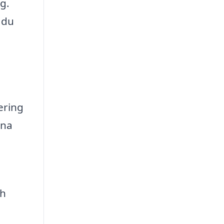
g.
 du
ering
ina
ch