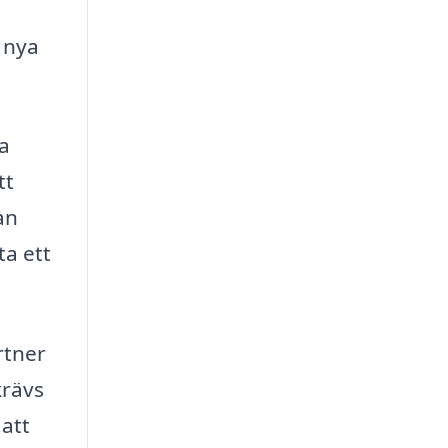
 nya
a
tt
an
ta ett
rtner
krävs
 att