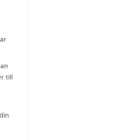
kar
kan
 till
din