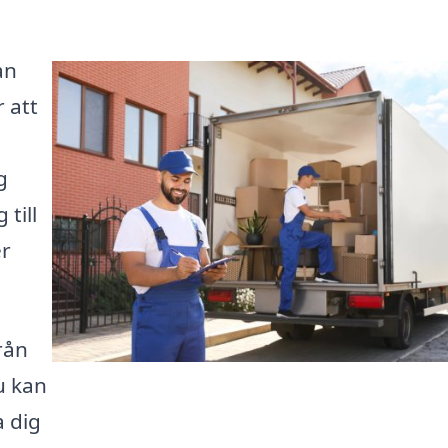
an
 att
g
till
er
från
u kan
a dig