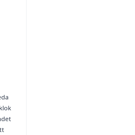
eda
klok
ndet
tt