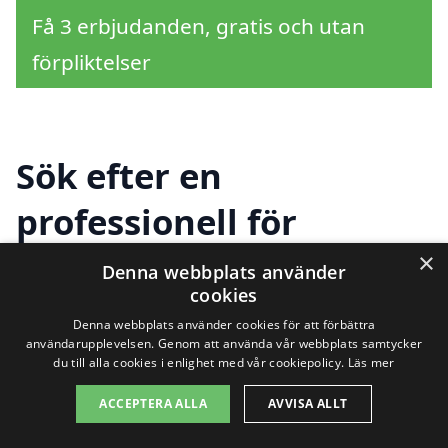
Få 3 erbjudanden, gratis och utan
förpliktelser
Sök efter en
professionell för
företagsflytt i andra
×
Denna webbplats använder
cookies
städer nära Vilhelmina
Denna webbplats använder cookies för att förbättra
användarupplevelsen. Genom att använda vår webbplats samtycker
du till alla cookies i enlighet med vår cookiepolicy.
Läs mer
Att planera en företagsflytt i Vilhelmina
ACCEPTERA ALLA
AVVISA ALLT
kan vara en utmaning, men med rätt hjälp