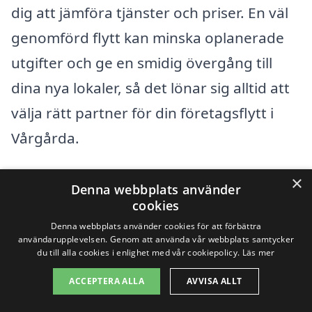
dig att jämföra tjänster och priser. En väl
genomförd flytt kan minska oplanerade
utgifter och ge en smidig övergång till
dina nya lokaler, så det lönar sig alltid att
välja rätt partner för din företagsflytt i
Vårgårda.
×
Få 3 erbjudanden, gratis och utan
Denna webbplats använder
cookies
förpliktelser
Denna webbplats använder cookies för att förbättra
användarupplevelsen. Genom att använda vår webbplats samtycker
du till alla cookies i enlighet med vår cookiepolicy.
Läs mer
ACCEPTERA ALLA
AVVISA ALLT
Sök efter en