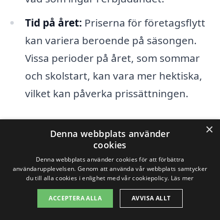
Tid på året:
Priserna för företagsflytt
kan variera beroende på säsongen.
Vissa perioder på året, som sommar
och skolstart, kan vara mer hektiska,
vilket kan påverka prissättningen.
För att få en exakt uppfattning om
×
Denna webbplats använder
kostnaden för en företagsflytt i Valje är
cookies
det en bra idé att begära flera offerter
Denna webbplats använder cookies för att förbättra
användarupplevelsen. Genom att använda vår webbplats samtycker
från olika flyttfirmor. På så sätt kan du
du till alla cookies i enlighet med vår cookiepolicy.
Läs mer
jämföra priser och tjänster för att hitta
ACCEPTERA ALLA
AVVISA ALLT
det alternativ som passar bäst för dina