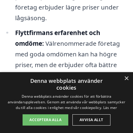
företag erbjuder lägre priser under
lågsäsong.
Flyttfirmans erfarenhet och
omdöme:
Välrenommerade företag
med goda omdömen kan ha högre
priser, men de erbjuder ofta bättre
service och trygghet för din flytt.
×
Denna webbplats använder
cookies
För att få en exakt offert för din
Denna webbplats använder cookies för att förbättra
användarupplevelsen. Genom att använda vår webbplats samtycker
företagsflytt i Upphärad är det en bra idé
du till alla cookies i enlighet med vår cookiepolicy.
Läs mer
att samla in flera olika erbjudanden från
ACCEPTERA ALLA
AVVISA ALLT
olika flyttföretag. Genom att fylla i en