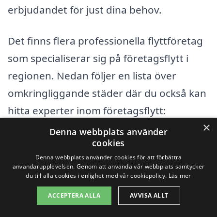
erbjudandet för just dina behov.
Det finns flera professionella flyttföretag
som specialiserar sig på företagsflytt i
regionen. Nedan följer en lista över
omkringliggande städer där du också kan
hitta experter inom företagsflytt:
×
Denna webbplats använder
Ulricehamn
cookies
Denna webbplats använder cookies för att förbättra
Borås
användarupplevelsen. Genom att använda vår webbplats samtycker
du till alla cookies i enlighet med vår cookiepolicy.
Läs mer
Varberg
ACCEPTERA ALLA
AVVISA ALLT
Jönköping