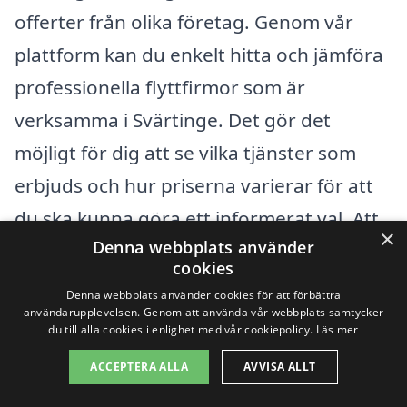
offerter från olika företag. Genom vår
plattform kan du enkelt hitta och jämföra
professionella flyttfirmor som är
verksamma i Svärtinge. Det gör det
möjligt för dig att se vilka tjänster som
erbjuds och hur priserna varierar för att
du ska kunna göra ett informerat val. Att
×
Denna webbplats använder
välja rätt företag kan inte bara spara
cookies
pengar, utan också säkerställa en smidig
Denna webbplats använder cookies för att förbättra
och effektiv flyttprocess.
användarupplevelsen. Genom att använda vår webbplats samtycker
du till alla cookies i enlighet med vår cookiepolicy.
Läs mer
ACCEPTERA ALLA
AVVISA ALLT
Genom att använda vår tjänst kan du få
en tydligare bild av kostnaderna och göra