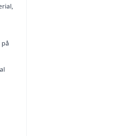
rial,
r på
al