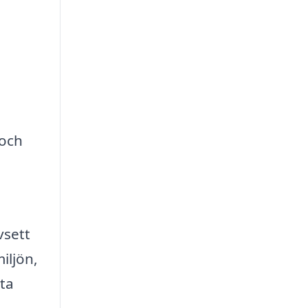
 och
vsett
iljön,
sta