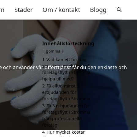
m
Städer
Om / kontakt
Blogg
Innehållsförteckning
gömma
1
Vad kan ett företag
som är specialiserat på
 och använder vår offerttjänst får du den enklaste och
företagsflytt i Strömma
hjälpa till med?
2
Få alltid minst 3
erbjudanden för
företagsflytt i Strömma
3
Få 3 erbjudanden för
företagsflytt i Strömma
från professionella
företag
4
Hur mycket kostar