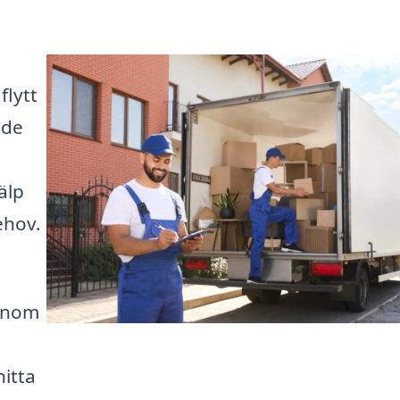
flytt
nde
älp
ehov.
Genom
itta