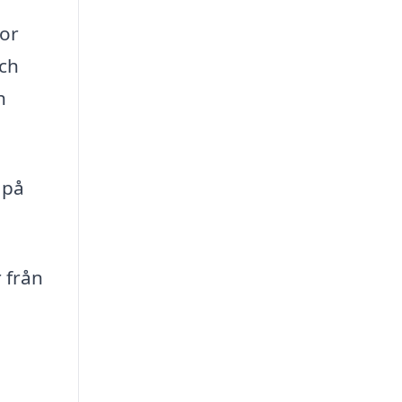
dor
och
h
 på
 från