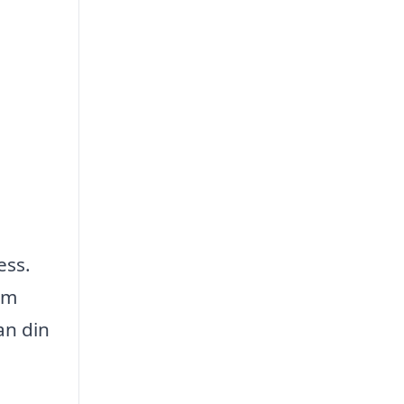
ess.
om
an din