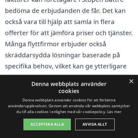
bedöma de erbjudanden de får. Det kan
också vara till hjälp att samla in flera
offerter för att jämföra priser och tjänster.
Många flyttfirmor erbjuder också
skräddarsydda lösningar baserade på
specifika behov, vilket kan ge ytterligare
kostnadsbesparingar.
×
Denna webbplats använder
cookies
Att rekrytera rätt firma för en
Denna webbplats använder cookies för att förbättra
användarupplevelsen. Genom att använda vår webbplats samtycker
företagsflytt i Stöpen innebär att man inte
du till alla cookies i enlighet med vår cookiepolicy.
Läs mer
bara fokuserar på priset utan också på
ACCEPTERA ALLA
AVVISA ALLT
kvaliteten på tjänsterna som erbjuds.