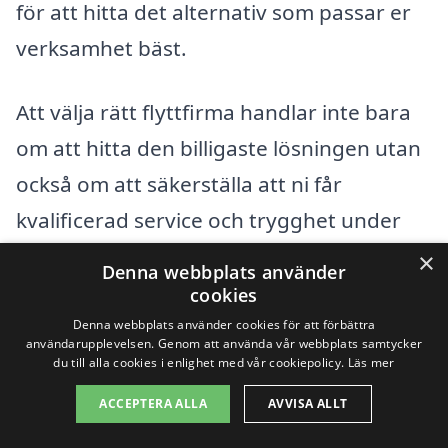
för att hitta det alternativ som passar er
verksamhet bäst.
Att välja rätt flyttfirma handlar inte bara
om att hitta den billigaste lösningen utan
också om att säkerställa att ni får
kvalificerad service och trygghet under
hela flyttprocessen. Investera tid i att se
×
Denna webbplats använder
över möjligheterna, så kommer ni att
cookies
kunna genomföra er företagsflytt i
Denna webbplats använder cookies för att förbättra
användarupplevelsen. Genom att använda vår webbplats samtycker
Sommen utan problem.
du till alla cookies i enlighet med vår cookiepolicy.
Läs mer
ACCEPTERA ALLA
AVVISA ALLT
Få 3 erbjudanden, gratis och utan