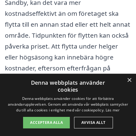
Sandby, kan det vara mer
kostnadseffektivt än om företaget ska
flytta till en annan stad eller ett helt annat
område. Tidpunkten för flytten kan också
påverka priset. Att flytta under helger
eller högsäsong kan innebära högre
kostnader, eftersom efterfrågan på
flyttjänster ofta ökar vid dessa tidpunkter.
×
Denna webbplats använder
Här är några andra faktorer som kan
cookies
Denna webbplats använder cookies för att förbättra
påverka kostnaden för företagsflytt:
användarupplevelsen. Genom att använda vår webbplats samtycker
du till alla cookies i enlighet med vår cookiepolicy.
Läs mer
Typ av fordon och utrustning som
ACCEPTERA ALLA
AVVISA ALLT
behövs för flytten.