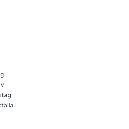
ng.
av
retag
tälla