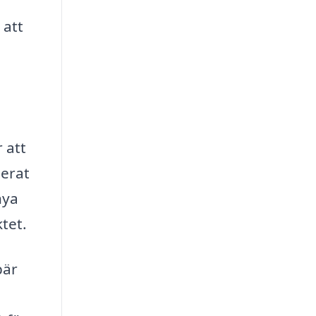
 att
 att
merat
nya
ktet.
bär
.