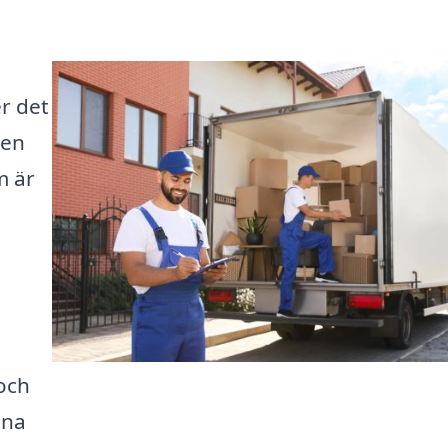
r det
sen
m är
och
ina