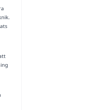
ra
knik.
lats
att
ning
n