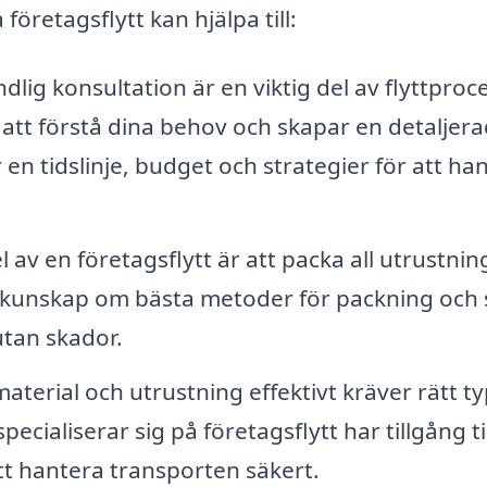
öretagsflytt kan hjälpa till:
dlig konsultation är en viktig del av flyttproc
 att förstå dina behov och skapar en detaljera
r en tidslinje, budget och strategier för att ha
l av en företagsflytt är att packa all utrustnin
ar kunskap om bästa metoder för packning och
utan skador.
terial och utrustning effektivt kräver rätt ty
cialiserar sig på företagsflytt har tillgång til
tt hantera transporten säkert.