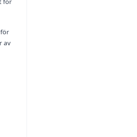
t för
 för
r av