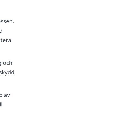
essen.
d
ntera
g och
 skydd
p av
l