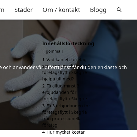
m
Städer
Om / kontakt
Blogg
Innehållsförteckning
gömma
1
Vad kan ett företag
som är specialiserat på
 och använder vår offerttjänst får du den enklaste och
företagsflytt i Skegrie
hjälpa till med?
2
Få alltid minst 3
erbjudanden för
företagsflytt i Skegrie
3
Få 3 erbjudanden för
företagsflytt i Skegrie
från professionella
företag
4
Hur mycket kostar