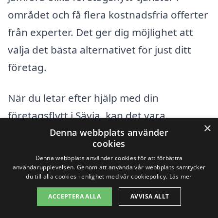
området och få flera kostnadsfria offerter
från experter. Det ger dig möjlighet att
välja det bästa alternativet för just ditt
företag.
När du letar efter hjälp med din
företagsflytt i Sävja, kan det vara
×
fördelaktigt att också överväga företag i
Denna webbplats använder
cookies
närliggande städer. Här är några
Denna webbplats använder cookies för att förbättra
stadserbjudanden att tänka på:
användarupplevelsen. Genom att använda vår webbplats samtycker
du till alla cookies i enlighet med vår cookiepolicy.
Läs mer
ACCEPTERA ALLA
AVVISA ALLT
Uppsala