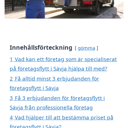
Innehållsförteckning
gömma
1
Vad kan ett företag som är specialiserat
på företagsflytt i Sävja hjälpa till med?
2
Få alltid minst 3 erbjudanden för
företagsflytt i Sävja
3
Få 3 erbjudanden för företagsflytt i
Sävja från professionella företag
4
Vad hjälper till att bestämma priset på
företagsflytt i Sävja?