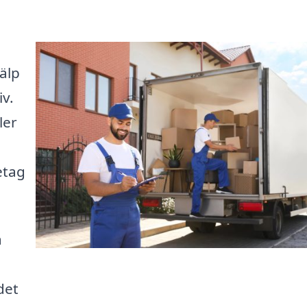
älp
iv.
ler
retag
å
det