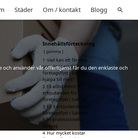
m
Städer
Om / kontakt
Blogg
Innehållsförteckning
gömma
1
Vad kan ett företag
som är specialiserat på
 och använder vår offerttjänst får du den enklaste och
företagsflytt i Sätinge
hjälpa till med?
2
Få alltid minst 3
erbjudanden för
företagsflytt i Sätinge
3
Få 3 erbjudanden för
företagsflytt i Sätinge
från professionella
företag
4
Hur mycket kostar