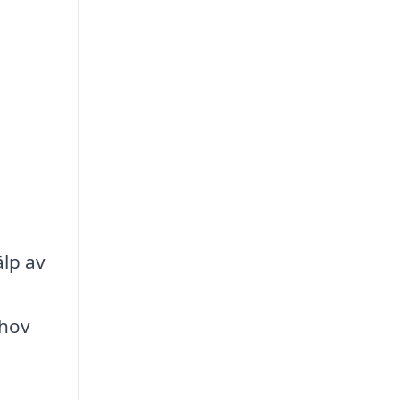
älp av
ehov