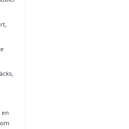
rt,
de
äcks,
e en
enom