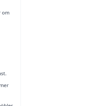
r om
st.
mmer
möbler