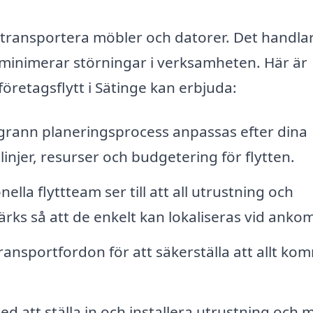
t transportera möbler och datorer. Det handla
minimerar störningar i verksamheten. Här är
företagsflytt i Sätinge kan erbjuda:
rann planeringsprocess anpassas efter dina
linjer, resurser och budgetering för flytten.
ella flyttteam ser till att all utrustning och
ärks så att de enkelt kan lokaliseras vid ankom
ansportfordon för att säkerställa att allt ko
d att ställa in och installera utrustning och 