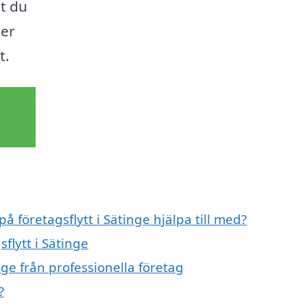
tt du
der
t.
å företagsflytt i Sätinge hjälpa till med?
flytt i Sätinge
nge från professionella företag
?