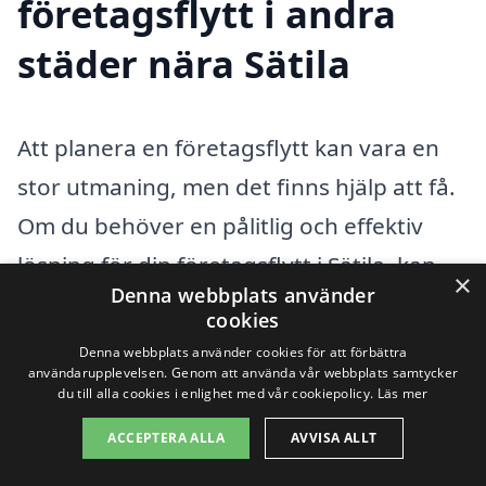
företagsflytt i andra
städer nära Sätila
Att planera en företagsflytt kan vara en
stor utmaning, men det finns hjälp att få.
Om du behöver en pålitlig och effektiv
lösning för din företagsflytt i Sätila, kan
×
Denna webbplats använder
det vara klokt att titta på närliggande
cookies
städer för att få bästa möjliga service.
Denna webbplats använder cookies för att förbättra
användarupplevelsen. Genom att använda vår webbplats samtycker
Många professionella flyttfirmor i städer
du till alla cookies i enlighet med vår cookiepolicy.
Läs mer
som
Kinna
, Skene,
Bollebygd
, Öxnevalla,
ACCEPTERA ALLA
AVVISA ALLT
Mariedal,
Härryda
och
Landvetter