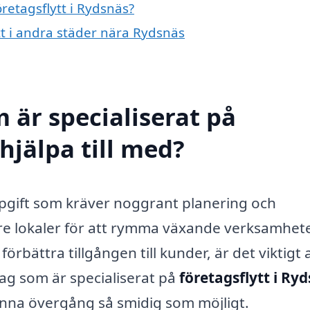
öretagsflytt i Rydsnäs?
ytt i andra städer nära Rydsnäs
 är specialiserat på
 hjälpa till med?
ppgift som kräver noggrant planering och
örre lokaler för att rymma växande verksamhet
förbättra tillgången till kunder, är det viktigt 
tag som är specialiserat på
företagsflytt i Ry
enna övergång så smidig som möjligt.