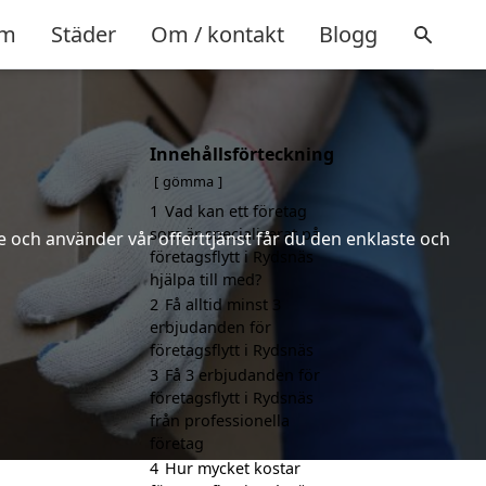
m
Städer
Om / kontakt
Blogg
Innehållsförteckning
gömma
1
Vad kan ett företag
som är specialiserat på
 och använder vår offerttjänst får du den enklaste och
företagsflytt i Rydsnäs
hjälpa till med?
2
Få alltid minst 3
erbjudanden för
företagsflytt i Rydsnäs
3
Få 3 erbjudanden för
företagsflytt i Rydsnäs
från professionella
företag
4
Hur mycket kostar