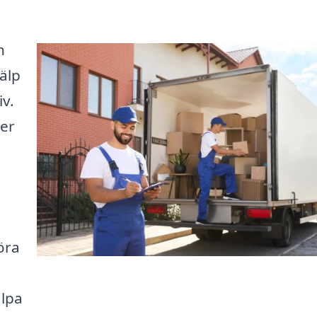
n
älp
iv.
ger
öra
älpa