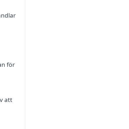
andlar
an för
v att