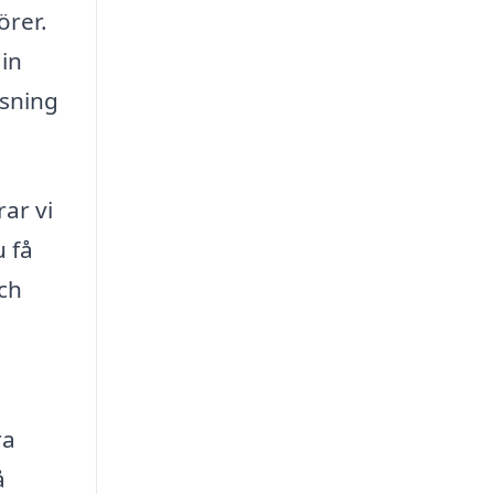
örer.
din
ösning
ar vi
u få
och
ra
å