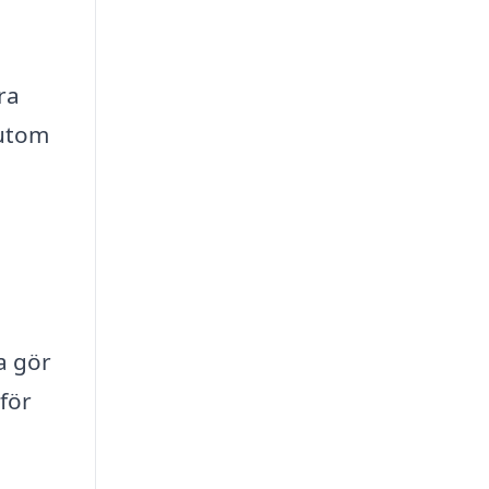
ra
sutom
a gör
 för