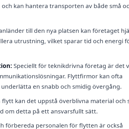
on och kan hantera transporten av både små o
nländer till den nya platsen kan företaget hj
lera utrustning, vilket sparar tid och energi fö
ion:
Speciellt för teknikdrivna företag är det v
mmunikationslösningar. Flyttfirmor kan ofta
t underlätta en snabb och smidig övergång.
lytt kan det uppstå överblivna material och 
d om detta på ett ansvarsfullt sätt.
h förbereda personalen för flytten är också