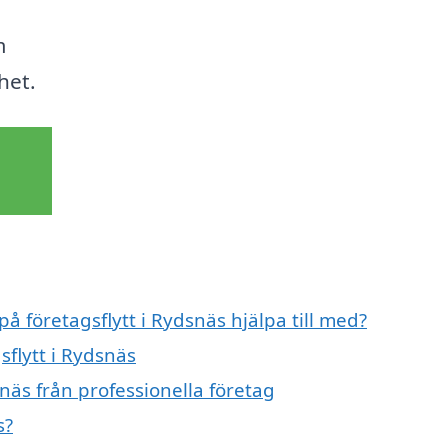
m
het.
på företagsflytt i Rydsnäs hjälpa till med?
sflytt i Rydsnäs
näs från professionella företag
s?