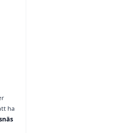
er
att ha
dsnäs