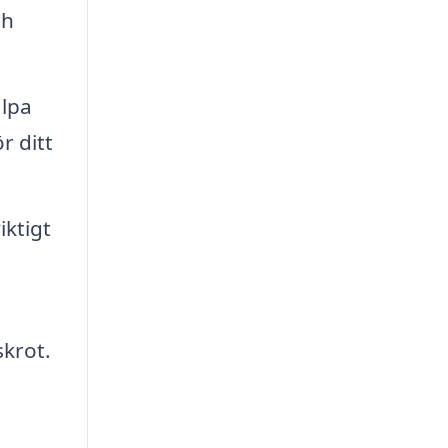
ch
älpa
r ditt
iktigt
skrot.