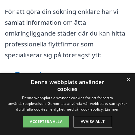
För att göra din sökning enklare har vi
samlat information om åtta
omkringliggande städer där du kan hitta
professionella flyttfirmor som
specialiserar sig på företagsflytt:
Tingsryd
×
Denna webbplats använder
Långasjö
cookies
Denna webbplats använder cookies för att förbättra
Räppe
användarupplevelsen. Genom att använda vår webbplats samtycker
du till alla cookies i enlighet med vår cookiepolicy.
Läs mer
Älmhult
ACCEPTERA ALLA
AVVISA ALLT
Väckelsång