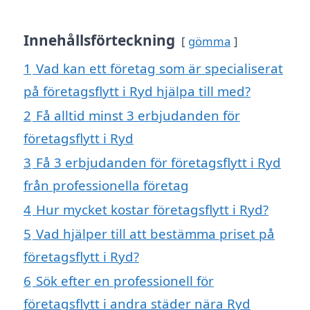
Innehållsförteckning
gömma
1
Vad kan ett företag som är specialiserat
på företagsflytt i Ryd hjälpa till med?
2
Få alltid minst 3 erbjudanden för
företagsflytt i Ryd
3
Få 3 erbjudanden för företagsflytt i Ryd
från professionella företag
4
Hur mycket kostar företagsflytt i Ryd?
5
Vad hjälper till att bestämma priset på
företagsflytt i Ryd?
6
Sök efter en professionell för
företagsflytt i andra städer nära Ryd