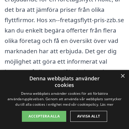
det bra att jämföra priser från olika
flyttfirmor. Hos xn--fretagsflytt-pris-zzb.se
kan du enkelt begära offerter från flera
olika företag och få en översikt över vad
marknaden har att erbjuda. Det ger dig
möjlighet att göra ett informerat val
baserat på dina specifika behov och
×
Denna webbplats använder
budget.
cookies
Denna webbplats använder cookies för att förbättra
Att anlita rätt företag för en företagsflytt
användarupplevelsen. Genom att använda vår webbplats samtycker
du till alla cookies i enlighet med vår cookiepolicy.
Läs mer
kan göra hela skillnaden. Genom att
ACCEPTERA ALLA
AVVISA ALLT
noggrant överväga de faktorer som