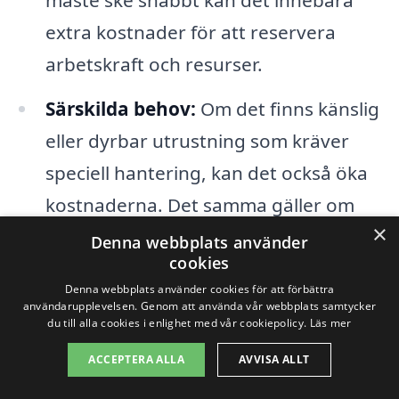
extra kostnader för att reservera
arbetskraft och resurser.
Särskilda behov:
Om det finns känslig
eller dyrbar utrustning som kräver
speciell hantering, kan det också öka
kostnaderna. Det samma gäller om
×
det finns hindrande faktorer som
Denna webbplats använder
cookies
trånga utrymmen eller svåra
Denna webbplats använder cookies för att förbättra
transportvägar.
användarupplevelsen. Genom att använda vår webbplats samtycker
du till alla cookies i enlighet med vår cookiepolicy.
Läs mer
Genom att samla in information och
ACCEPTERA ALLA
AVVISA ALLT
offertförfrågningar från flera