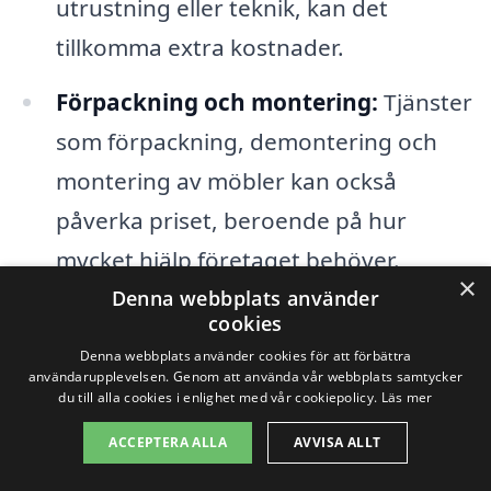
utrustning eller teknik, kan det
tillkomma extra kostnader.
Förpackning och montering:
Tjänster
som förpackning, demontering och
montering av möbler kan också
påverka priset, beroende på hur
mycket hjälp företaget behöver.
×
Denna webbplats använder
Tid på året:
Priserna kan variera
cookies
beroende på säsong. Vissa perioder,
Denna webbplats använder cookies för att förbättra
användarupplevelsen. Genom att använda vår webbplats samtycker
som sommar och semester, kan ha
du till alla cookies i enlighet med vår cookiepolicy.
Läs mer
högre efterfrågan och därmed högre
ACCEPTERA ALLA
AVVISA ALLT
priser.