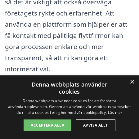
så det är viktigt att också överväga
företagets rykte och erfarenhet. Att
använda en plattform som hjälper er att
få kontakt med pålitliga flyttfirmor kan
göra processen enklare och mer
transparent, så att ni kan göra ett
informerat val.
×
Denna webbplats använder
Få 3 erbjudanden, gratis och utan
cookies
Denna webbplats använder cookies för att förbättra
förpliktelser
användarupplevelsen. Genom att använda vår webbplats samtycker
du till alla cookies i enlighet med vår cookiepolicy.
Läs mer
ACCEPTERA ALLA
AVVISA ALLT
Sök efter en