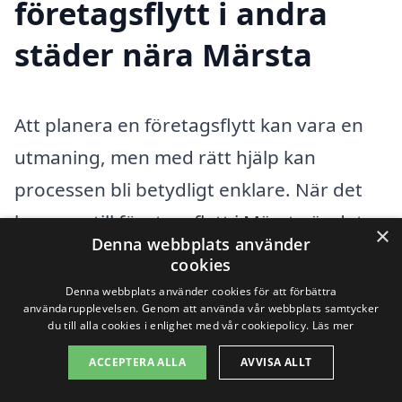
företagsflytt i andra
städer nära Märsta
Att planera en företagsflytt kan vara en
utmaning, men med rätt hjälp kan
processen bli betydligt enklare. När det
kommer till företagsflytt i Märsta är det
×
Denna webbplats använder
viktigt att hitta ett pålitligt och
cookies
professionellt flyttföretag som kan
Denna webbplats använder cookies för att förbättra
användarupplevelsen. Genom att använda vår webbplats samtycker
hantera alla aspekter av flytten. Genom
du till alla cookies i enlighet med vår cookiepolicy.
Läs mer
att använda xn--fretagsflytt-pris-zzb.se
ACCEPTERA ALLA
AVVISA ALLT
kan du enkelt jämföra företag och få flera